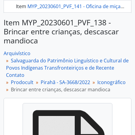
Item
MYP_20230601_PVF_141 - Oficina de miçanga, Brincar entre crianças
Item
MYP_20230601_PVF_142 - Cozinhar, Refeições
Item MYP_20230601_PVF_138 -
Brincar entre crianças, descascar
mais 389...
mandioca
Arquivístico
Salvaguarda do Patrimônio Linguístico e Cultural de
Povos Indígenas Transfronteiriços e de Recente
Contato
Prodocult
Pirahã - SA-3668/2022
Iconográfico
Brincar entre crianças, descascar mandioca