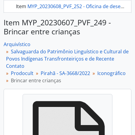
Item
MYP_20230608_PVF_252 - Oficina de desenho
Item
MYP_20230608_PVF_253 - Oficina de desenho
Item MYP_20230607_PVF_249 -
Brincar entre crianças
mais 278...
Arquivístico
Salvaguarda do Patrimônio Linguístico e Cultural de
Povos Indígenas Transfronteiriços e de Recente
Contato
Prodocult
Pirahã - SA-3668/2022
Iconográfico
Brincar entre crianças