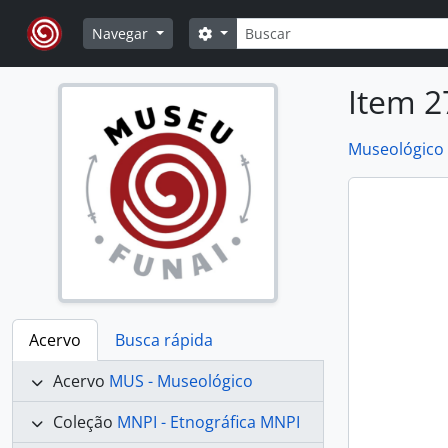
Skip to main content
Buscar
Opções de busca
Navegar
Item 2
Museológico
Acervo
Busca rápida
Acervo
MUS - Museológico
Coleção
MNPI - Etnográfica MNPI