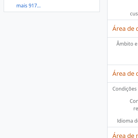
mais 917...
cus
Área de 
Âmbito e
Área de 
Condições 
Con
r
Idioma d
Área de 