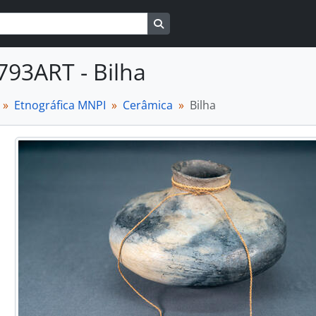
Busque na página de navegaçã
793ART - Bilha
Etnográfica MNPI
Cerâmica
Bilha