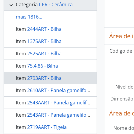
Categoria
CER - Cerâmica
mais 1816...
Item
2444ART - Bilha
Área de 
Item
1375ART - Bilha
Código de 
Item
2525ART - Bilha
Item
75.4.86 - Bilha
Item
2793ART - Bilha
Nível de
Item
2610ART - Panela gameliforme
Dimensão 
Item
2543AART - Panela gameliforme
Área de 
Item
2543ART - Panela gameliforme
Item
2719AART - Tigela
Nome do