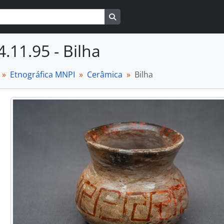
Busque na página de navegaçã
4.11.95 - Bilha
Etnográfica MNPI
Cerâmica
Bilha