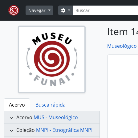
Skip to main content
Buscar
Opções de busca
Navegar
Item 1
Museológico
Acervo
Busca rápida
Acervo
MUS - Museológico
Coleção
MNPI - Etnográfica MNPI