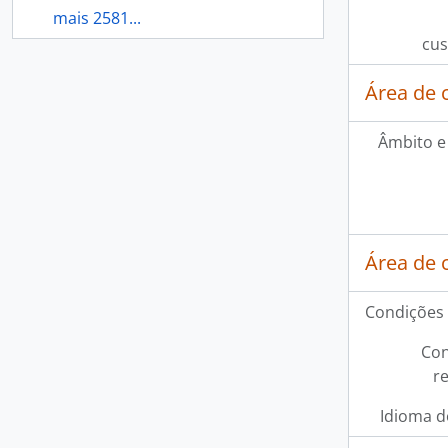
mais 2581...
cus
Área de 
Âmbito e
Área de 
Condições 
Con
r
Idioma d