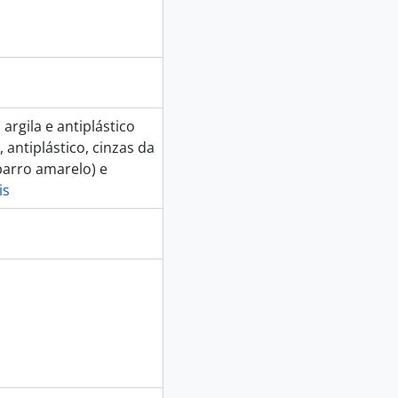
rgila e antiplástico
, antiplástico, cinzas da
(barro amarelo) e
is