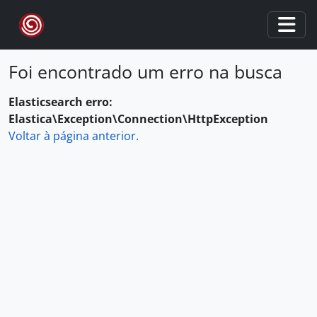
Skip to main content
Togg
Foi encontrado um erro na busca
Elasticsearch erro:
Elastica\Exception\Connection\HttpException
Voltar à página anterior.