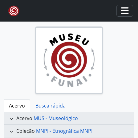
Skip to main content
Togg
Acervo
Busca rápida
Acervo
MUS - Museológico
Coleção
MNPI - Etnográfica MNPI