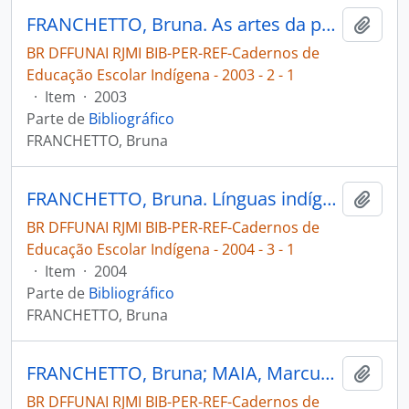
FRANCHETTO, Bruna. As artes da palavra [Cadernos de Educação Escolar Indígena]
Adici
BR DFFUNAI RJMI BIB-PER-REF-Cadernos de
Educação Escolar Indígena - 2003 - 2 - 1
·
Item
·
2003
Parte de
Bibliográfico
FRANCHETTO, Bruna
FRANCHETTO, Bruna. Línguas indígenas e comprometimento lingüístico no Brasil - situação, necessidades e soluções [Cadernos de Educação Escolar Indígena]
Adici
BR DFFUNAI RJMI BIB-PER-REF-Cadernos de
Educação Escolar Indígena - 2004 - 3 - 1
·
Item
·
2004
Parte de
Bibliográfico
FRANCHETTO, Bruna
FRANCHETTO, Bruna; MAIA, Marcus; SANDALO, Filomena; STORTO, Luciana R.. A construção do conhecimento linguístico - do saber do falante à pesquisa [Cadernos de Educação Escolar Indígena]
Adici
BR DFFUNAI RJMI BIB-PER-REF-Cadernos de