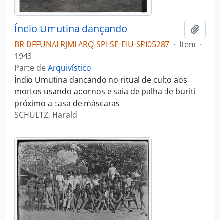
Índio Umutina dançando
Adici
BR DFFUNAI RJMI ARQ-SPI-SE-EIU-SPI05287
·
Item
·
1943
Parte de
Arquivístico
Índio Umutina dançando no ritual de culto aos
mortos usando adornos e saia de palha de buriti
próximo a casa de máscaras
SCHULTZ, Harald