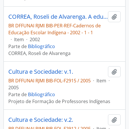
CORREA, Roseli de Alvarenga. A educação matemática nos cursos de licenciatura e a formação de professores indígenas [Cadernos de Educação Escolar Indígena]
Adici
BR DFFUNAI RJMI BIB-PER-REF-Cadernos de
Educação Escolar Indígena - 2002 - 1 - 1
·
Item
·
2002
Parte de
Bibliográfico
CORREA, Roseli de Alvarenga
Cultura e Sociedade: v.1.
Adici
BR DFFUNAI RJMI BIB-FOL-F2915 / 2005
·
Item
·
2005
Parte de
Bibliográfico
Projeto de Formação de Professores Indígenas
Cultura e Sociedade: v.2.
Adici
BR DFFUNAI RJMI BIB-FOL-F2912 / 2005
·
Item
·