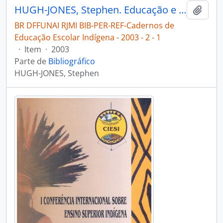
HUGH-JONES, Stephen. Educação e cultura uma reflexão sobre o sistema escolar na região de Vaupés [Cadernos de Educação Escolar Indígena]
Adici
BR DFFUNAI RJMI BIB-PER-REF-Cadernos de
Educação Escolar Indígena - 2003 - 2 - 1
·
Item
·
2003
Parte de
Bibliográfico
HUGH-JONES, Stephen