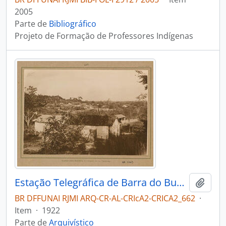
2005
Parte de
Bibliográfico
Projeto de Formação de Professores Indígenas
Estação Telegráfica de Barra do Bugres
Adici
BR DFFUNAI RJMI ARQ-CR-AL-CRIcA2-CRICA2_662
·
Item
·
1922
Parte de
Arquivístico