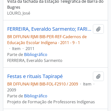
Vista da fachada da Estação Telegráfica de Barra do
Bugres
LOURO, José
FERREIRA, Everaldo Sarmento; FARIAS, Maria Eloisa. A temática meio ambiente na prática docente em uma escola indígena de Roraima [Cadernos de Educação Escolar Indígena]
Adici
BR DFFUNAI RJMI BIB-PER-REF-Cadernos de
Educação Escolar Indígena - 2011 - 9 - 1
·
Item
·
2011
Parte de
Bibliográfico
FERREIRA, Everaldo Sarmento
Festas e rituais Tapirapé
Adici
BR DFFUNAI RJMI BIB-FOL-F2910 / 2009
·
Item
·
2009
Parte de
Bibliográfico
Projeto de Formação de Professores Indígenas