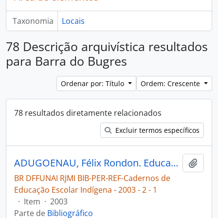
Taxonomia
Locais
78 Descrição arquivística resultados
para Barra do Bugres
Ordenar por: Título
Ordem: Crescente
78 resultados diretamente relacionados
Excluir termos específicos
ADUGOENAU, Félix Rondon. Educação escolar indígena um caminho para a autonomia [Cadernos de Educação Escolar Indígena]
Adici
BR DFFUNAI RJMI BIB-PER-REF-Cadernos de
Educação Escolar Indígena - 2003 - 2 - 1
·
Item
·
2003
Parte de
Bibliográfico