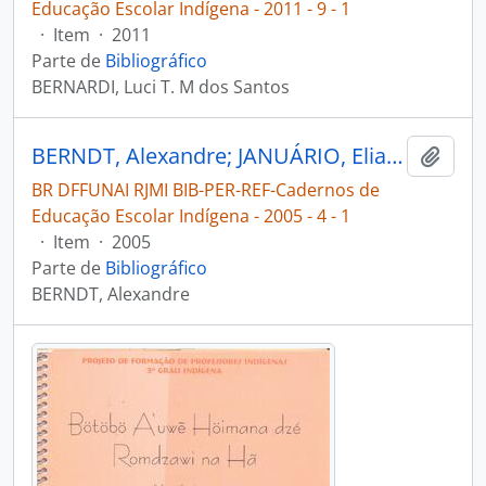
Educação Escolar Indígena - 2011 - 9 - 1
·
Item
·
2011
Parte de
Bibliográfico
BERNARDI, Luci T. M dos Santos
BERNDT, Alexandre; JANUÁRIO, Elias; CUNHA, José Fernandes Torres da. Dicionário enciclopédico eletrônico registro das línguas indígenas presentes nos cursos do 3º grau indígena [Cadernos de Educação Escolar Indígena]
Adici
BR DFFUNAI RJMI BIB-PER-REF-Cadernos de
Educação Escolar Indígena - 2005 - 4 - 1
·
Item
·
2005
Parte de
Bibliográfico
BERNDT, Alexandre