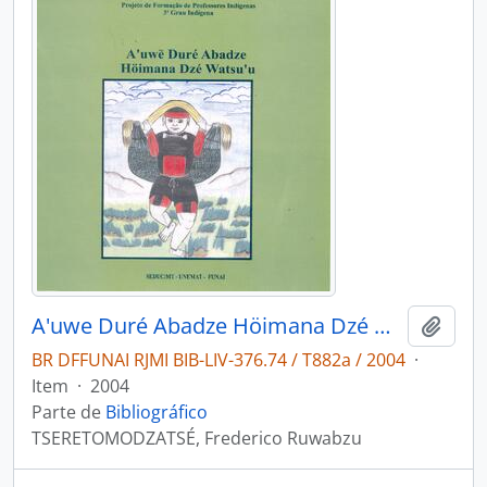
A'uwe Duré Abadze Höimana Dzé Watsu'u
Adici
BR DFFUNAI RJMI BIB-LIV-376.74 / T882a / 2004
·
Item
·
2004
Parte de
Bibliográfico
TSERETOMODZATSÉ, Frederico Ruwabzu