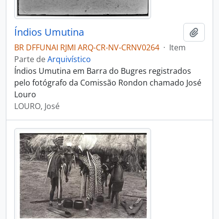
Índios Umutina
Adici
BR DFFUNAI RJMI ARQ-CR-NV-CRNV0264
·
Item
Parte de
Arquivístico
Índios Umutina em Barra do Bugres registrados
pelo fotógrafo da Comissão Rondon chamado José
Louro
LOURO, José