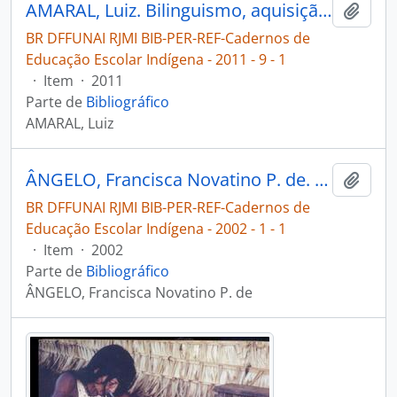
AMARAL, Luiz. Bilinguismo, aquisição, letramento e o ensino de múltiplas línguas em escolas indígenas no Brasil [Cadernos de Educação Escolar Indígena]
Adici
BR DFFUNAI RJMI BIB-PER-REF-Cadernos de
Educação Escolar Indígena - 2011 - 9 - 1
·
Item
·
2011
Parte de
Bibliográfico
AMARAL, Luiz
ÂNGELO, Francisca Novatino P. de. A educação e a diversidade cultural [Cadernos de Educação Escolar Indígena]
Adici
BR DFFUNAI RJMI BIB-PER-REF-Cadernos de
Educação Escolar Indígena - 2002 - 1 - 1
·
Item
·
2002
Parte de
Bibliográfico
ÂNGELO, Francisca Novatino P. de