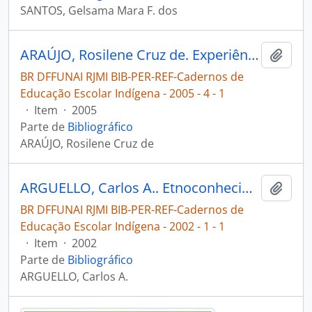
SANTOS, Gelsama Mara F. dos
ARAÚJO, Rosilene Cruz de. Experiências de uma educadora indígena entre os Karajá [Cadernos de Educação Escolar Indígena]
Adici
BR DFFUNAI RJMI BIB-PER-REF-Cadernos de
Educação Escolar Indígena - 2005 - 4 - 1
·
Item
·
2005
Parte de
Bibliográfico
ARAÚJO, Rosilene Cruz de
ARGUELLO, Carlos A.. Etnoconhecimento na escola indígena [Cadernos de Educação Escolar Indígena]
Adici
BR DFFUNAI RJMI BIB-PER-REF-Cadernos de
Educação Escolar Indígena - 2002 - 1 - 1
·
Item
·
2002
Parte de
Bibliográfico
ARGUELLO, Carlos A.