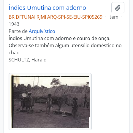
Índios Umutina com adorno
Adici
BR DFFUNAI RJMI ARQ-SPI-SE-EIU-SPI05269
·
Item
·
1943
Parte de
Arquivístico
Índios Umutina com adorno e couro de onça.
Observa-se também algum utensílio doméstico no
chão
SCHULTZ, Harald