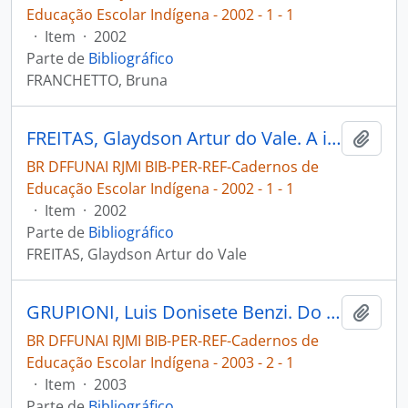
Educação Escolar Indígena - 2002 - 1 - 1
·
Item
·
2002
Parte de
Bibliográfico
FRANCHETTO, Bruna
FREITAS, Glaydson Artur do Vale. A importância da educação diferenciada nas aldeias do Brasil [Cadernos de Educação Escolar Indígena]
Adici
BR DFFUNAI RJMI BIB-PER-REF-Cadernos de
Educação Escolar Indígena - 2002 - 1 - 1
·
Item
·
2002
Parte de
Bibliográfico
FREITAS, Glaydson Artur do Vale
GRUPIONI, Luis Donisete Benzi. Do discurso e das ações a educação intercultural como política pública [Cadernos de Educação Escolar Indígena]
Adici
BR DFFUNAI RJMI BIB-PER-REF-Cadernos de
Educação Escolar Indígena - 2003 - 2 - 1
·
Item
·
2003
Parte de
Bibliográfico