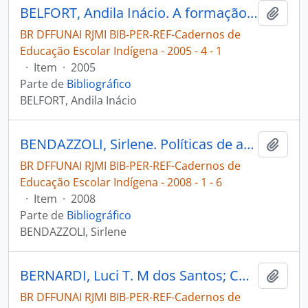
BELFORT, Andila Inácio. A formação dos primeiros professores indígenas no sul do Brasil [Cadernos de Educação Escolar Indígena]
Adici
BR DFFUNAI RJMI BIB-PER-REF-Cadernos de
Educação Escolar Indígena - 2005 - 4 - 1
·
Item
·
2005
Parte de
Bibliográfico
BELFORT, Andila Inácio
BENDAZZOLI, Sirlene. Políticas de acesso ao ensino superior por povos indígenas - o programa diversidade na universidade [Cadernos de Educação Escolar Indígena]
Adici
BR DFFUNAI RJMI BIB-PER-REF-Cadernos de
Educação Escolar Indígena - 2008 - 1 - 6
·
Item
·
2008
Parte de
Bibliográfico
BENDAZZOLI, Sirlene
BERNARDI, Luci T. M dos Santos; CONFORTIN, Ana Cristina. Formação de professores indígenas Kaingang a Universidade na terra indígena Xapecó [Cadernos de Educação Escolar Indígena]
Adici
BR DFFUNAI RJMI BIB-PER-REF-Cadernos de