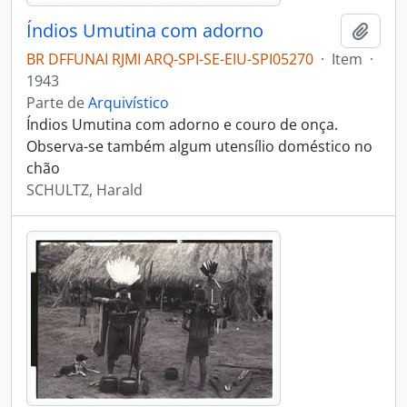
Índios Umutina com adorno
Adici
BR DFFUNAI RJMI ARQ-SPI-SE-EIU-SPI05270
·
Item
·
1943
Parte de
Arquivístico
Índios Umutina com adorno e couro de onça.
Observa-se também algum utensílio doméstico no
chão
SCHULTZ, Harald