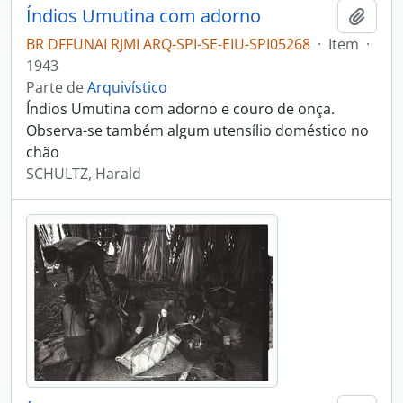
Índios Umutina com adorno
Adici
BR DFFUNAI RJMI ARQ-SPI-SE-EIU-SPI05268
·
Item
·
1943
Parte de
Arquivístico
Índios Umutina com adorno e couro de onça.
Observa-se também algum utensílio doméstico no
chão
SCHULTZ, Harald