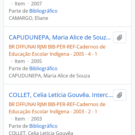
·
Item
·
2007
Parte de
Bibliográfico
CAMARGO, Eliane
CAPUDUNEPA, Maria Alice de Souza. A educação escolar indígena entre os Umutina [Cadernos de Educação Escolar Indígena]
Adici
BR DFFUNAI RJMI BIB-PER-REF-Cadernos de
Educação Escolar Indígena - 2005 - 4 - 1
·
Item
·
2005
Parte de
Bibliográfico
CAPUDUNEPA, Maria Alice de Souza
COLLET, Celia Letícia Gouvêa. Interculturalidade e educação escolar indígena um breve histórico [Cadernos de Educação Escolar Indígena]
Adici
BR DFFUNAI RJMI BIB-PER-REF-Cadernos de
Educação Escolar Indígena - 2003 - 2 - 1
·
Item
·
2003
Parte de
Bibliográfico
COLLET, Celia Letícia Gouvêa