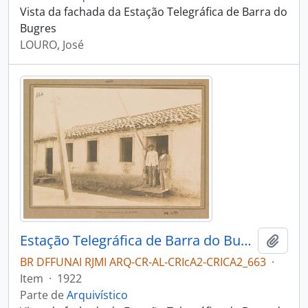
Vista da fachada da Estação Telegráfica de Barra do
Bugres
LOURO, José
Estação Telegráfica de Barra do Bugres
Adici
BR DFFUNAI RJMI ARQ-CR-AL-CRIcA2-CRICA2_663
·
Item
·
1922
Parte de
Arquivístico