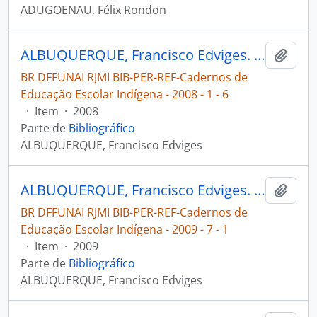
ADUGOENAU, Félix Rondon
ALBUQUERQUE, Francisco Edviges. Aspectos do processo de educação escolar bilíngue dos Apinayé [Cadernos de Educação Escolar Indígena]
Adici
BR DFFUNAI RJMI BIB-PER-REF-Cadernos de
Educação Escolar Indígena - 2008 - 1 - 6
·
Item
·
2008
Parte de
Bibliográfico
ALBUQUERQUE, Francisco Edviges
ALBUQUERQUE, Francisco Edviges. Reflexões preliminares sobre a aquisição da escrita alfabética Apinayé [Cadernos de Educação Escolar Indígena]
Adici
BR DFFUNAI RJMI BIB-PER-REF-Cadernos de
Educação Escolar Indígena - 2009 - 7 - 1
·
Item
·
2009
Parte de
Bibliográfico
ALBUQUERQUE, Francisco Edviges