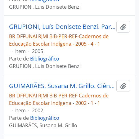
GRUPIONI, Luis Donisete Benzi
GRUPIONI, Luís Donisete Benzi. Para que possamos lutar pelos nossos direitos o estudo da legislação da educação indígena nos programas de formação de professores indígenas [Cadernos de Educação Escolar Indígena]
Adici
BR DFFUNAI RJMI BIB-PER-REF-Cadernos de
Educação Escolar Indígena - 2005 - 4 - 1
·
Item
·
2005
Parte de
Bibliográfico
GRUPIONI, Luis Donisete Benzi
GUIMARÃES, Susana M. Grillo. Ciências Sociais no projeto 3ºgrau indígena focos principais [Cadernos de Educação Escolar Indígena]
Adici
BR DFFUNAI RJMI BIB-PER-REF-Cadernos de
Educação Escolar Indígena - 2002 - 1 - 1
·
Item
·
2002
Parte de
Bibliográfico
GUIMARÃES, Susana M. Grillo