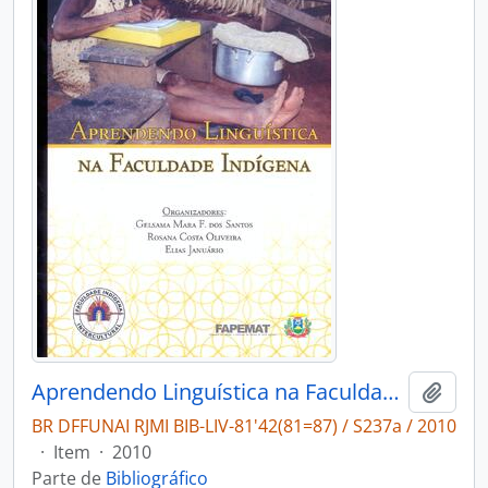
Aprendendo Linguística na Faculdade Indígena
Adici
BR DFFUNAI RJMI BIB-LIV-81'42(81=87) / S237a / 2010
·
Item
·
2010
Parte de
Bibliográfico