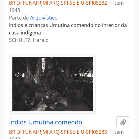
BR DFFUNAI RJMI ARQ-SPI-SE-EIU-SPI05282
·
Item
·
1943
Parte de
Arquivístico
Índios e crianças Umutina comendo no interior da
casa indígena
SCHULTZ, Harald
Índios Umutina comendo
Adici
BR DFFUNAI RJMI ARQ-SPI-SE-EIU-SPI05283
·
Item
·