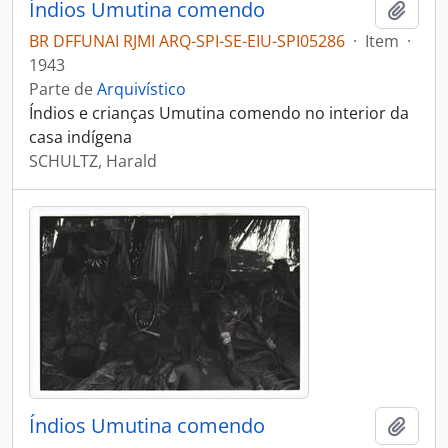
Índios Umutina comendo
Adici
BR DFFUNAI RJMI ARQ-SPI-SE-EIU-SPI05286
·
Item
·
1943
Parte de
Arquivístico
Índios e crianças Umutina comendo no interior da
casa indígena
SCHULTZ, Harald
Índios Umutina comendo
Adici