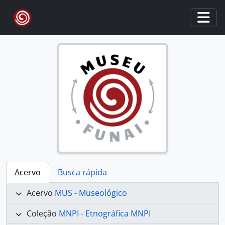
Skip to main content
Togg
Acervo
Busca rápida
Acervo
MUS - Museológico
Coleção
MNPI - Etnográfica MNPI