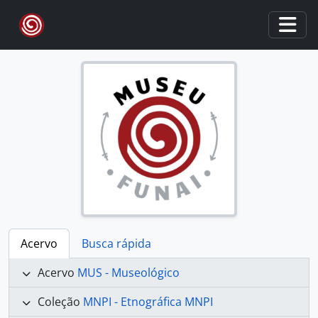
Skip to main content
Togg
Acervo
Busca rápida
Acervo
MUS - Museológico
Coleção
MNPI - Etnográfica MNPI