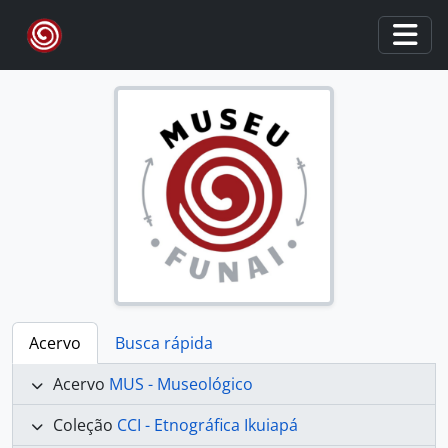
Skip to main content
Togg
Acervo
Busca rápida
Acervo
MUS - Museológico
Coleção
CCI - Etnográfica Ikuiapá