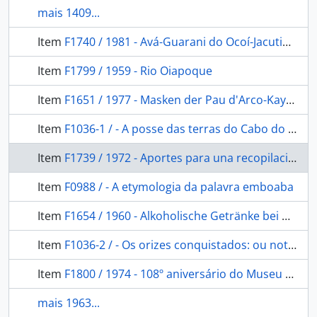
mais 1409...
Item
F1740 / 1981 - Avá-Guarani do Ocoí-Jacutingá: municipio de Foz do Iguaçu - PR.
Item
F1799 / 1959 - Rio Oiapoque
Item
F1651 / 1977 - Masken der Pau d'Arco-Kayapó, Brasilien
Item
F1036-1 / - A posse das terras do Cabo do Norte
Item
F1739 / 1972 - Aportes para una recopilación de textos de los chiripá
Item
F0988 / - A etymologia da palavra emboaba
Item
F1654 / 1960 - Alkoholische Getränke bei den Naturvölkern Südamerikas
Item
F1036-2 / - Os orizes conquistados: ou noticia da conversão dos indomitos Orizes Procazes.
Item
F1800 / 1974 - 108º aniversário do Museu Paraense Emílio Goeldi: Síntese de sua história.
mais 1963...