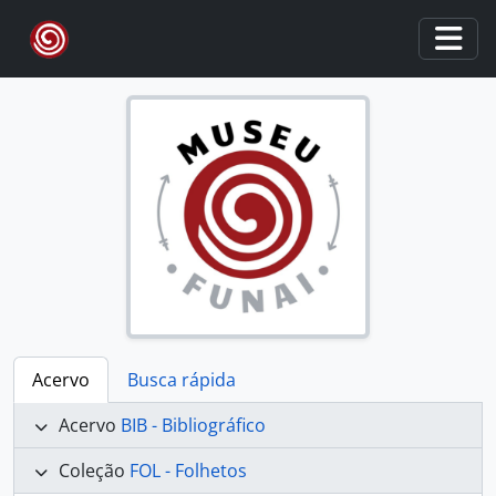
Skip to main content
Togg
Acervo
Busca rápida
Acervo
BIB - Bibliográfico
Coleção
FOL - Folhetos