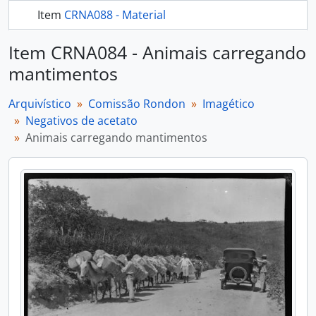
Item
CRNA088 - Material
mais 235...
Item CRNA084 - Animais carregando
mantimentos
Arquivístico
Comissão Rondon
Imagético
Negativos de acetato
Animais carregando mantimentos