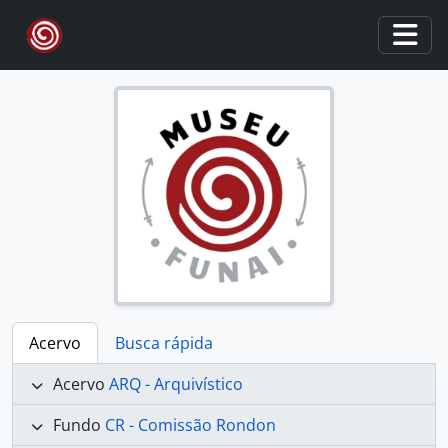
Skip to main content
Togg
Acervo
Busca rápida
Acervo
ARQ - Arquivístico
Fundo
CR - Comissão Rondon