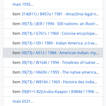
mais 1935...
Item
314(811) / B457a / 1981 - Amazônia legal na década 70/80: expansão e concentração demográfica.
Item
39(73) / J83f / 1994 - 500 nations: an illustrated history of North American Indians.
Item
39(73) / G761c / 1960 - Concise encyclopedia of the American Indian
Item
39(73) / I39 / 1989 - Indian America: a traveler's companion.
Item
39(73) / A512 / 1984 - American Indian: myths and legends.
Item
39(73) / W164t / 1994 - Timelines of native american history
Item
39(73) / H669n / 1993 - The native american almanac: a portrait of native america today.
Item
39(73) / W816h / 1969 - Histoire des indiens d'Amérique du Nord
Item
39(81=1-82)Urubu-Kaapor / R484d / 1996 - Diários índios: os Urubus-Kaapor.
mais 6531...