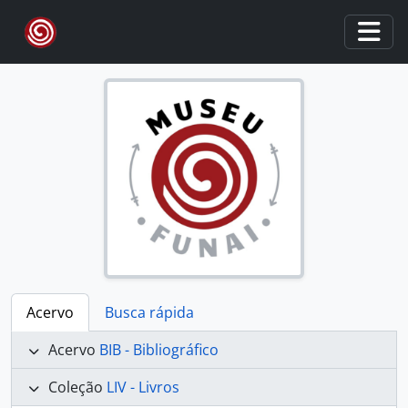
Skip to main content
Togg
Acervo
Busca rápida
Acervo
BIB - Bibliográfico
Coleção
LIV - Livros