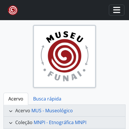
Skip to main content
Togg
Acervo
Busca rápida
Acervo
MUS - Museológico
Coleção
MNPI - Etnográfica MNPI