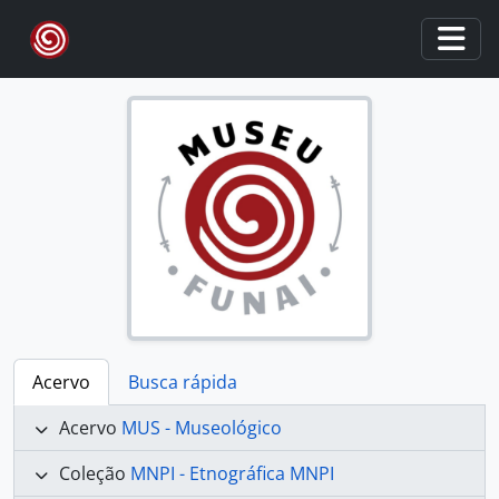
Skip to main content
Togg
Acervo
Busca rápida
Acervo
MUS - Museológico
Coleção
MNPI - Etnográfica MNPI