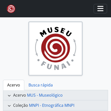
Skip to main content
Togg
Acervo
Busca rápida
Acervo
MUS - Museológico
Coleção
MNPI - Etnográfica MNPI