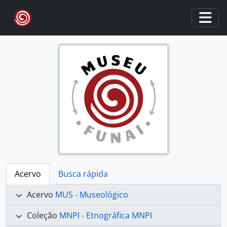
Skip to main content
Togg
Acervo
Busca rápida
Acervo
MUS - Museológico
Coleção
MNPI - Etnográfica MNPI