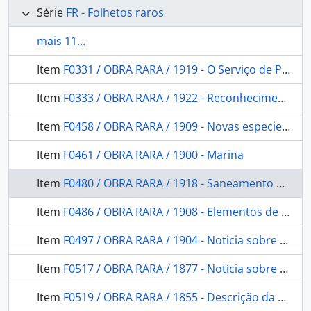
Série
FR - Folhetos raros
mais 11...
Item
F0331 / OBRA RARA / 1919 - O Serviço de Proteção aos Índios e a Historia da Colonização do Brazil
Item
F0333 / OBRA RARA / 1922 - Reconhecimentos Geologicos no Valle do Amazonas: (Campanhas de 1918 e 1919) Com 17 desenhos e 57 photogravuras no texto.
Item
F0458 / OBRA RARA / 1909 - Novas especies de Aves amazônicas das collecções do Museu Goeldi (segundo os trabalhos do conselheiro Dr. Steindachner)
Item
F0461 / OBRA RARA / 1900 - Marina
Item
F0480 / OBRA RARA / 1918 - Saneamento do Rio Branco: relatório apresentado ao Exmo. Sr. Dr. Governador do Amazonas em 26 de Out. de 1917.
Item
F0486 / OBRA RARA / 1908 - Elementos de gramática e dicionário de língua dos boróros- coroados de Mato Grosso
Item
F0497 / OBRA RARA / 1904 - Noticia sobre alguns jardins botanicos da Europa
Item
F0517 / OBRA RARA / 1877 - Notícia sobre a Provincia do Paraná
Item
F0519 / OBRA RARA / 1855 - Descrição da Costa do Brasil de Pitimbu e São Bento e de todas as Barras, Portos e Rio do Litoral da Provincia de Pernambuco: seguida de um roteiro para se demandarem as mesmas barras.Acompanhando a Planta Geral da Costa.Apresentando ao Illm. Sr. capitão. em 3 de fevereiro de 1855.