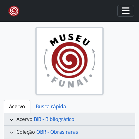
Skip to main content
Togg
Acervo
Busca rápida
Acervo
BIB - Bibliográfico
Coleção
OBR - Obras raras