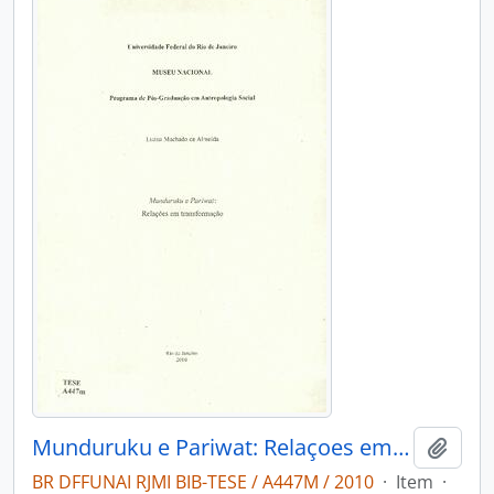
Munduruku e Pariwat: Relaçoes em transformaçoes
Adici
BR DFFUNAI RJMI BIB-TESE / A447M / 2010
·
Item
·