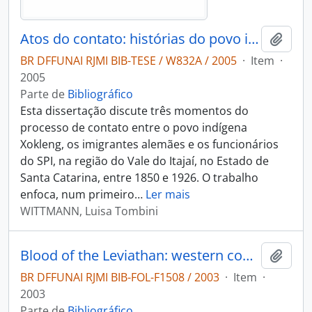
Atos do contato: histórias do povo indígena Xokleng no vale do Itajaí/SC (1850-1926)
Adici
BR DFFUNAI RJMI BIB-TESE / W832A / 2005
·
Item
·
2005
Parte de
Bibliográfico
Esta dissertação discute três momentos do
processo de contato entre o povo indígena
Xokleng, os imigrantes alemães e os funcionários
do SPI, na região do Vale do Itajaí, no Estado de
Santa Catarina, entre 1850 e 1926. O trabalho
enfoca, num primeiro
…
Ler mais
WITTMANN, Luisa Tombini
Blood of the Leviathan: western contact and warfare in Amazonia
Adici
BR DFFUNAI RJMI BIB-FOL-F1508 / 2003
·
Item
·
2003
Parte de
Bibliográfico