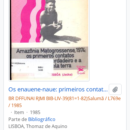
Os enauene-naue: primeiros contatos.
Adici
BR DFFUNAI RJMI BIB-LIV-39(81=1-82)Salumã / L769e
/ 1985
·
Item
·
1985
Parte de
Bibliográfico
LISBOA, Thomaz de Aquino