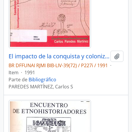
El impacto de la conquista y colonización española en la antigua Coatlalpan (Izúcar, Puebla) en el primer siglo colonial
Adici
BR DFFUNAI RJMI BIB-LIV-39(72) / P227i / 1991
·
Item
·
1991
Parte de
Bibliográfico
PAREDES MARTÍNEZ, Carlos S