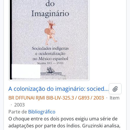
A colonização do imaginário: sociedades indígenas e ocidentalização no México espanhol séculos XVI e XVIII.
Adici
BR DFFUNAI RJMI BIB-LIV-325.3 / G893 / 2003
·
Item
·
2003
Parte de
Bibliográfico
O choque entre os dois povos exigiu uma série de
adaptações por parte dos índios. Gruzinski analisa,