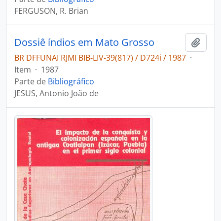
FERGUSON, R. Brian
Dossiê índios em Mato Grosso
Adici
BR DFFUNAI RJMI BIB-LIV-39(817) / D724i / 1987
·
Item
·
1987
Parte de
Bibliográfico
JESUS, Antonio João de