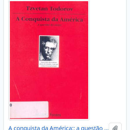
A conquista da América:: a questão do outro.
Adici