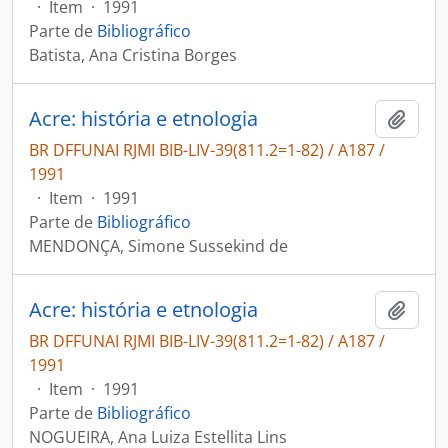
·
Item
·
1991
Parte de
Bibliográfico
Batista, Ana Cristina Borges
Acre: história e etnologia
Adici
BR DFFUNAI RJMI BIB-LIV-39(811.2=1-82) / A187 /
1991
·
Item
·
1991
Parte de
Bibliográfico
MENDONÇA, Simone Sussekind de
Acre: história e etnologia
Adici
BR DFFUNAI RJMI BIB-LIV-39(811.2=1-82) / A187 /
1991
·
Item
·
1991
Parte de
Bibliográfico
NOGUEIRA, Ana Luiza Estellita Lins