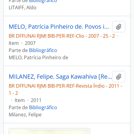
Parte de
Bibliográfico
LITAIFF, Aldo
MELO, Patrícia Pinheiro de. Povos indigenas e conquista nos sertões da Capitania da Paraíba [Clio]
Adici
BR DFFUNAI RJMI BIB-PER-REF-Clio - 2007 - 25 - 2
·
Item
·
2007
Parte de
Bibliográfico
MELO, Patrícia Pinheiro de
MILANEZ, Felipe. Saga Kawahiva [Revista Índio]
Adici
BR DFFUNAI RJMI BIB-PER-REF-Revista Índio - 2011 -
1 - 2
·
Item
·
2011
Parte de
Bibliográfico
Milanez, Felipe