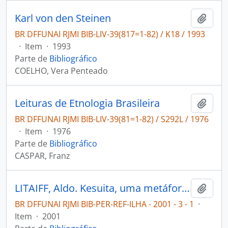
Karl von den Steinen
Adici
BR DFFUNAI RJMI BIB-LIV-39(817=1-82) / K18 / 1993
·
Item
·
1993
Parte de
Bibliográfico
COELHO, Vera Penteado
Leituras de Etnologia Brasileira
Adici
BR DFFUNAI RJMI BIB-LIV-39(81=1-82) / S292L / 1976
·
Item
·
1976
Parte de
Bibliográfico
CASPAR, Franz
LITAIFF, Aldo. Kesuita, uma metáfora mítico-histórica [ILHA]
Adici
BR DFFUNAI RJMI BIB-PER-REF-ILHA - 2001 - 3 - 1
·
Item
·
2001