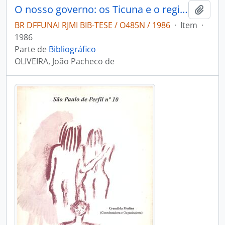
O nosso governo: os Ticuna e o regime tutelar
Adici
BR DFFUNAI RJMI BIB-TESE / O485N / 1986
·
Item
·
1986
Parte de
Bibliográfico
OLIVEIRA, João Pacheco de