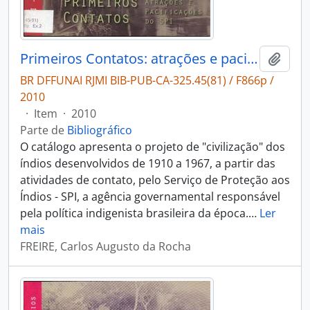
Primeiros Contatos: atrações e pacificações do SPI
Adici
BR DFFUNAI RJMI BIB-PUB-CA-325.45(81) / F866p /
2010
·
Item
·
2010
Parte de
Bibliográfico
O catálogo apresenta o projeto de "civilização" dos
índios desenvolvidos de 1910 a 1967, a partir das
atividades de contato, pelo Serviço de Proteção aos
Índios - SPI, a agência governamental responsável
pela política indigenista brasileira da época.
…
Ler
mais
FREIRE, Carlos Augusto da Rocha