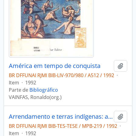
América em tempo de conquista
Adici
BR DFFUNAI RJMI BIB-LIV-970/980 / A512 / 1992
·
Item
·
1992
Parte de
Bibliográfico
VAINFAS, Ronaldo(org.)
Arrendamento e terras indígenas: análise de alguns modelos de ação indigenista no nordeste (1910-1960)
Adici
BR DFFUNAI RJMI BIB-TES-TESE / MPB-219 / 1992
·
Item
·
1992