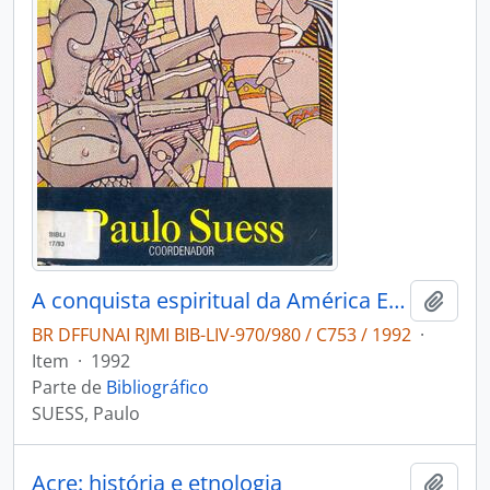
A conquista espiritual da América Espanhola: 200 documentos - século XVI.
Adici
BR DFFUNAI RJMI BIB-LIV-970/980 / C753 / 1992
·
Item
·
1992
Parte de
Bibliográfico
SUESS, Paulo
Acre: história e etnologia
Adici