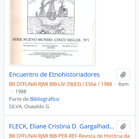
Encuentro de Etnohistoriadores
Adici
BR DFFUNAI RJMI BIB-LIV-39(83) / E56e / 1988
·
Item
·
1988
Parte de
Bibliográfico
SILVA, Oswaldo G
FLECK, Eliane Cristina D. Gargalhadas na selva [Revista de História da Biblioteca Nacional]
Adici
BR DFFUNAI RJMI BIB-PER-REF-Revista de História da