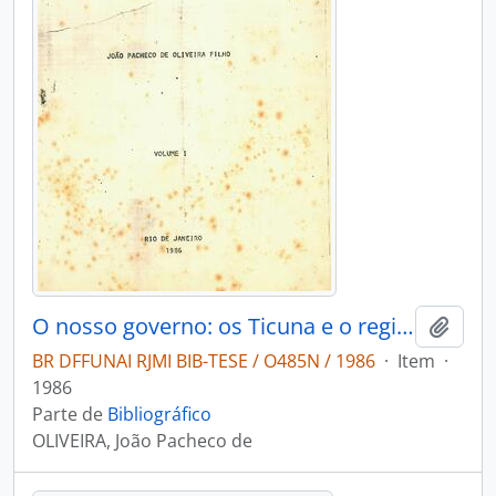
O nosso governo: os Ticuna e o regime tutelar
Adici
BR DFFUNAI RJMI BIB-TESE / O485N / 1986
·
Item
·
1986
Parte de
Bibliográfico
OLIVEIRA, João Pacheco de