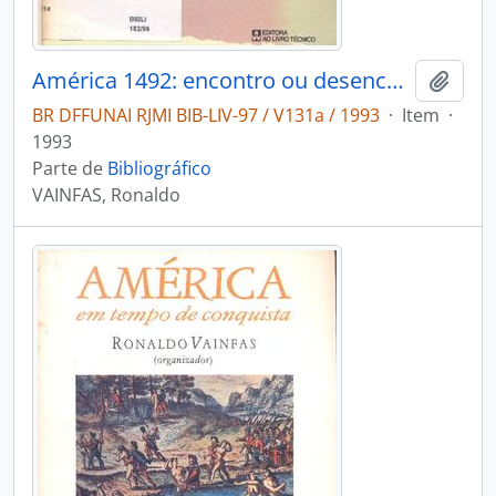
América 1492: encontro ou desencontro?.
Adici
BR DFFUNAI RJMI BIB-LIV-97 / V131a / 1993
·
Item
·
1993
Parte de
Bibliográfico
VAINFAS, Ronaldo