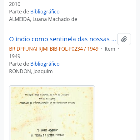
2010
Parte de
Bibliográfico
ALMEIDA, Luana Machado de
O ìndio como sentinela das nossas fronteiras
Adici
BR DFFUNAI RJMI BIB-FOL-F0234 / 1949
·
Item
·
1949
Parte de
Bibliográfico
RONDON, Joaquim