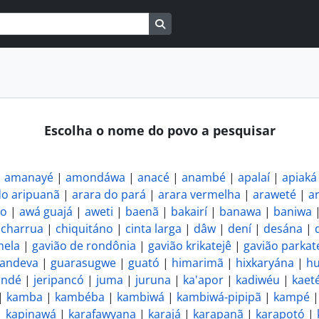
Busque na página de navegaçã
Escolha o nome do povo a pesquisar
|
amanayé
|
amondáwa
|
anacé
|
anambé
|
apalaí
|
apiaká
do aripuanã
|
arara do pará
|
arara vermelha
|
araweté
|
a
ro
|
awá guajá
|
aweti
|
baenã
|
bakairí
|
banawa
|
baniwa
|
charrua
|
chiquitáno
|
cinta larga
|
dâw
|
dení
|
desána
|
ela
|
gavião de rondônia
|
gavião krikatejê
|
gavião parkat
handeva
|
guarasugwe
|
guató
|
himarimã
|
hixkaryána
|
hu
indé
|
jeripancó
|
juma
|
juruna
|
ka'apor
|
kadiwéu
|
kaet
|
kamba
|
kambéba
|
kambiwá
|
kambiwá-pipipã
|
kampé
|
kapinawá
|
karafawyana
|
karajá
|
karapanã
|
karapotó
|