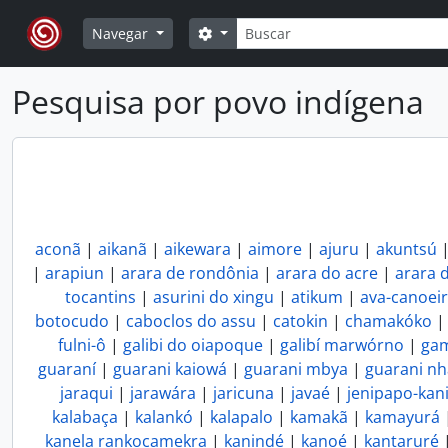
Skip to main content
Buscar
Opções de busca
Navegar
Pesquisa por povo indígena
aconã
|
aikanã
|
aikewara
|
aimore
|
ajuru
|
akuntsú
|
arapiun
|
arara de rondônia
|
arara do acre
|
arara 
tocantins
|
asurini do xingu
|
atikum
|
ava-canoei
botocudo
|
caboclos do assu
|
catokin
|
chamakóko
fulni-ô
|
galibi do oiapoque
|
galibí marwórno
|
gam
guaraní
|
guarani kaiowá
|
guarani mbya
|
guarani n
jaraqui
|
jarawára
|
jaricuna
|
javaé
|
jenipapo-kan
kalabaça
|
kalankó
|
kalapalo
|
kamakã
|
kamayurá
kanela rankocamekra
|
kanindé
|
kanoé
|
kantaruré