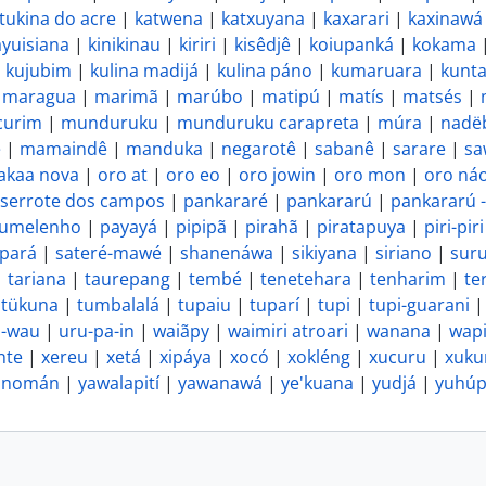
tukina do acre
|
katwena
|
katxuyana
|
kaxarari
|
kaxinawá
ayuisiana
|
kinikinau
|
kiriri
|
kisêdjê
|
koiupanká
|
kokama
|
kujubim
|
kulina madijá
|
kulina páno
|
kumaruara
|
kunt
|
maragua
|
marimã
|
marúbo
|
matipú
|
matís
|
matsés
|
urim
|
munduruku
|
munduruku carapreta
|
múra
|
nadë
ê
|
mamaindê
|
manduka
|
negarotê
|
sabanê
|
sarare
|
sa
akaa nova
|
oro at
|
oro eo
|
oro jowin
|
oro mon
|
oro ná
 serrote dos campos
|
pankararé
|
pankararú
|
pankararú 
umelenho
|
payayá
|
pipipã
|
pirahã
|
piratapuya
|
piri-piri
pará
|
sateré-mawé
|
shanenáwa
|
sikiyana
|
siriano
|
suru
|
tariana
|
taurepang
|
tembé
|
tenetehara
|
tenharim
|
te
|
tükuna
|
tumbalalá
|
tupaiu
|
tuparí
|
tupi
|
tupi-guarani
u-wau
|
uru-pa-in
|
waiãpy
|
waimiri atroari
|
wanana
|
wap
nte
|
xereu
|
xetá
|
xipáya
|
xocó
|
xokléng
|
xucuru
|
xukur
anomán
|
yawalapití
|
yawanawá
|
ye'kuana
|
yudjá
|
yuhú