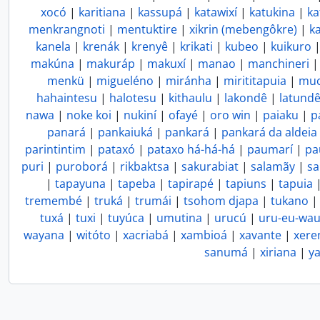
xocó
|
karitiana
|
kassupá
|
katawixí
|
katukina
|
ka
menkrangnoti
|
mentuktire
|
xikrin (mebengôkre)
|
k
kanela
|
krenák
|
krenyê
|
krikati
|
kubeo
|
kuikuro
makúna
|
makuráp
|
makuxí
|
manao
|
manchineri
menkü
|
migueléno
|
miránha
|
mirititapuia
|
muc
hahaintesu
|
halotesu
|
kithaulu
|
lakondê
|
latund
nawa
|
noke koi
|
nukiní
|
ofayé
|
oro win
|
paiaku
|
p
panará
|
pankaiuká
|
pankará
|
pankará da aldeia
parintintim
|
pataxó
|
pataxo há-há-há
|
paumarí
|
pa
puri
|
puroborá
|
rikbaktsa
|
sakurabiat
|
salamãy
|
sa
|
tapayuna
|
tapeba
|
tapirapé
|
tapiuns
|
tapuia
tremembé
|
truká
|
trumái
|
tsohom djapa
|
tukano
tuxá
|
tuxi
|
tuyúca
|
umutina
|
urucú
|
uru-eu-wa
wayana
|
witóto
|
xacriabá
|
xambioá
|
xavante
|
xere
sanumá
|
xiriana
|
y