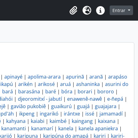
o
Entrar
Área de Transferência
Idioma
Atalhos
|
apinayé
|
apolima-arara
|
apurinã
|
aranã
|
arapáso
rikapú
|
arikén
|
arikosé
|
aruá
|
ashaninka
|
asurini do
|
bará
|
barasána
|
baré
|
bóra
|
borari
|
bororo
|
diahói
|
djeoromitxí - jabutí
|
enawenê-nawê
|
e-ñepá
|
ejê
|
gavião pukobiê
|
guaikurú
|
guajá
|
guajajara
|
pd'äh
|
ikpeng
|
ingarikó
|
irántxe
|
issé
|
jamamadí
|
é
|
kahyana
|
kaiabi
|
kaimbé
|
kaingang
|
kaixana
|
|
kanamanti
|
kanamarí
|
kanela
|
kanela apaniekra
|
karijó
|
karipuna
|
karipúna do amapá
|
kariri
|
kariri-