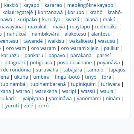
|
kaxixó
|
kayapó
|
kararao
|
mebêngôkre kayapó
|
|
kokuiregatejê
|
kontanawá
|
korubo
|
krahô
|
krahô-
anawa
|
kuripako
|
kuruáya
|
kwazá
|
laiana
|
makú
|
mawayána
|
maxakali
|
maya
|
maytapu
|
mehináku
|
b
|
nahukuá
|
nambikwára
|
alaketesu
|
alantesu
|
wentesu
|
tawandê
|
waikisu
|
wakalitesu
|
wasusu
|
o
|
oro wam
|
oro waram
|
oro waram xijein
|
palikur
|
- karuazu
|
pankaru
|
papavó
|
parakanã
|
paresí
|
|
pitaguari
|
potiguara
|
povo do xinane
|
poyanáwa
|
í de rondônia
|
suruwaha
|
tabajara
|
tamoio
|
tapajós
rena
|
tikúna
|
timbira
|
tingui-botó
|
tiriyó
|
torá
|
|
tupinambá
|
tupinambaraná
|
tupiniquim
|
turiwára
|
ixana
|
warao
|
warekena
|
waripi
|
wassú
|
wauja
|
u-kariri
|
yaipiyana
|
yamináwa
|
yanomami
|
ninám
|
p
|
yurutí
|
zo'é
|
zoró