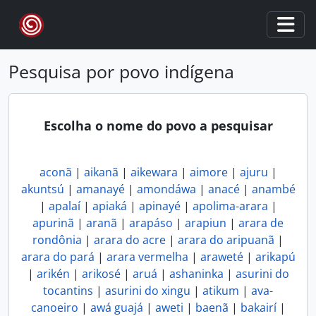
Skip to main content
Togg
Pesquisa por povo indígena
Escolha o nome do povo a pesquisar
aconã
|
aikanã
|
aikewara
|
aimore
|
ajuru
|
akuntsú
|
amanayé
|
amondáwa
|
anacé
|
anambé
|
apalaí
|
apiaká
|
apinayé
|
apolima-arara
|
apurinã
|
aranã
|
arapáso
|
arapiun
|
arara de
rondônia
|
arara do acre
|
arara do aripuanã
|
arara do pará
|
arara vermelha
|
araweté
|
arikapú
|
arikén
|
arikosé
|
aruá
|
ashaninka
|
asurini do
tocantins
|
asurini do xingu
|
atikum
|
ava-
canoeiro
|
awá guajá
|
aweti
|
baenã
|
bakairí
|