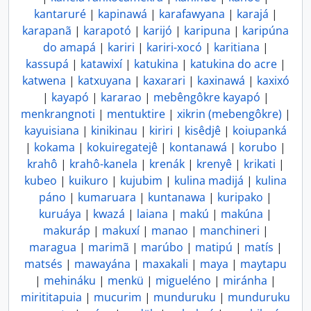
kantaruré
|
kapinawá
|
karafawyana
|
karajá
|
karapanã
|
karapotó
|
karijó
|
karipuna
|
karipúna
do amapá
|
kariri
|
kariri-xocó
|
karitiana
|
kassupá
|
katawixí
|
katukina
|
katukina do acre
|
katwena
|
katxuyana
|
kaxarari
|
kaxinawá
|
kaxixó
|
kayapó
|
kararao
|
mebêngôkre kayapó
|
menkrangnoti
|
mentuktire
|
xikrin (mebengôkre)
|
kayuisiana
|
kinikinau
|
kiriri
|
kisêdjê
|
koiupanká
|
kokama
|
kokuiregatejê
|
kontanawá
|
korubo
|
krahô
|
krahô-kanela
|
krenák
|
krenyê
|
krikati
|
kubeo
|
kuikuro
|
kujubim
|
kulina madijá
|
kulina
páno
|
kumaruara
|
kuntanawa
|
kuripako
|
kuruáya
|
kwazá
|
laiana
|
makú
|
makúna
|
makuráp
|
makuxí
|
manao
|
manchineri
|
maragua
|
marimã
|
marúbo
|
matipú
|
matís
|
matsés
|
mawayána
|
maxakali
|
maya
|
maytapu
|
mehináku
|
menkü
|
migueléno
|
miránha
|
mirititapuia
|
mucurim
|
munduruku
|
munduruku