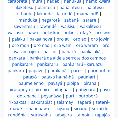
carapreta
|
múra
|
nadëb
|
nahukuá
|
nambikwára
|
alaketesu
|
alantesu
|
hahaintesu
|
halotesu
|
kithaulu
|
lakondê
|
latundê
|
mamaindê
|
manduka
|
negarotê
|
sabanê
|
sarare
|
sawentesu
|
tawandê
|
waikisu
|
wakalitesu
|
wasusu
|
nawa
|
noke koi
|
nukiní
|
ofayé
|
oro win
|
paiaku
|
pakaa nova
|
oro at
|
oro eo
|
oro jowin
|
oro mon
|
oro náo
|
oro wam
|
oro waram
|
oro
waram xijein
|
palikur
|
panará
|
pankaiuká
|
pankará
|
pankará da aldeia serrote dos campos
|
pankararé
|
pankararú
|
pankararú - karuazu
|
pankaru
|
papavó
|
parakanã
|
paresí
|
parintintim
|
pataxó
|
pataxo há-há-há
|
paumarí
|
paumelenho
|
payayá
|
pipipã
|
pirahã
|
piratapuya
|
piri-piri
|
pitaguari
|
potiguara
|
povo
do xinane
|
poyanáwa
|
puri
|
puroborá
|
rikbaktsa
|
sakurabiat
|
salamãy
|
sapará
|
sateré-
mawé
|
shanenáwa
|
sikiyana
|
siriano
|
suruí de
rondônia
|
suruwaha
|
tabajara
|
tamoio
|
tapajós