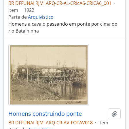
BR DFFUNAI RJMI ARQ-CR-AL-CRIcA6-CRICA6_001
·
Item
·
1922
Parte de
Arquivístico
Homens a cavalo passando em ponte por cima do
rio Batalhinha
Homens construindo ponte
Adici
BR DFFUNAI RJMI ARQ-CR-AV-FOTAV018
·
Item