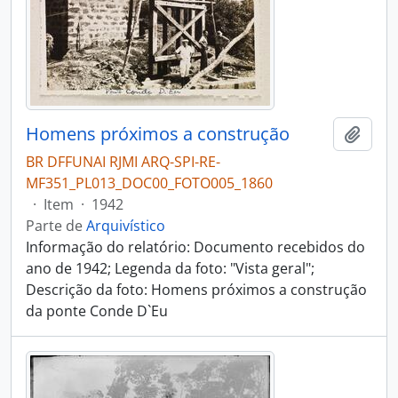
Homens próximos a construção
Adici
BR DFFUNAI RJMI ARQ-SPI-RE-
MF351_PL013_DOC00_FOTO005_1860
·
Item
·
1942
Parte de
Arquivístico
Informação do relatório: Documento recebidos do
ano de 1942; Legenda da foto: "Vista geral";
Descrição da foto: Homens próximos a construção
da ponte Conde D`Eu