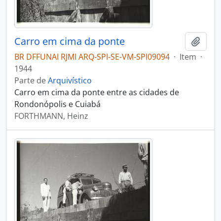
Carro em cima da ponte
Adici
BR DFFUNAI RJMI ARQ-SPI-SE-VM-SPI09094
·
Item
·
1944
Parte de
Arquivístico
Carro em cima da ponte entre as cidades de
Rondonópolis e Cuiabá
FORTHMANN, Heinz