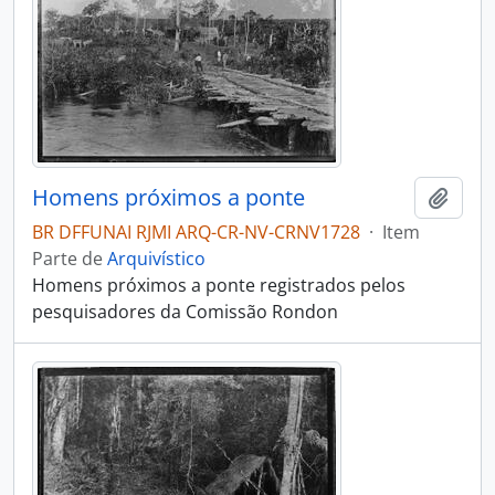
Homens próximos a ponte
Adici
BR DFFUNAI RJMI ARQ-CR-NV-CRNV1728
·
Item
Parte de
Arquivístico
Homens próximos a ponte registrados pelos
pesquisadores da Comissão Rondon