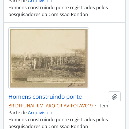
Parte de
Arquivístico
Homens construindo ponte registrados pelos
pesquisadores da Comissão Rondon
Homens construindo ponte
Adici
BR DFFUNAI RJMI ARQ-CR-AV-FOTAV019
·
Item
Parte de
Arquivístico
Homens construindo ponte registrados pelos
pesquisadores da Comissão Rondon