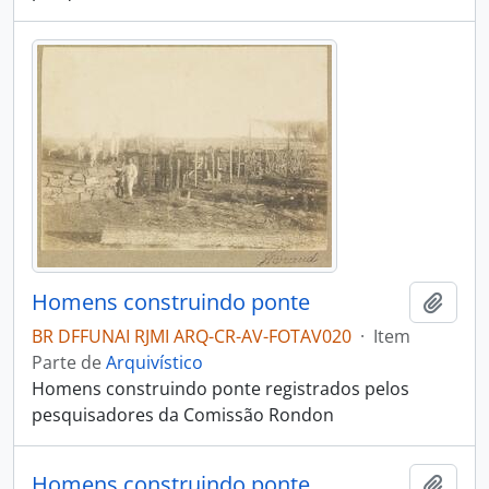
Homens construindo ponte
Adici
BR DFFUNAI RJMI ARQ-CR-AV-FOTAV020
·
Item
Parte de
Arquivístico
Homens construindo ponte registrados pelos
pesquisadores da Comissão Rondon
Homens construindo ponte
Adici