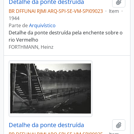
Detalhe da ponte destruída
Adici
BR DFFUNAI RJMI ARQ-SPI-SE-VM-SPI09023
·
Item
·
1944
Parte de
Arquivístico
Detalhe da ponte destruída pela enchente sobre o
rio Vermelho
FORTHMANN, Heinz
Detalhe da ponte destruída
Adici