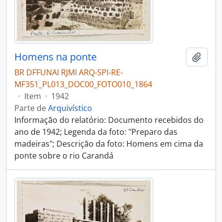
Homens na ponte
Adici
BR DFFUNAI RJMI ARQ-SPI-RE-
MF351_PL013_DOC00_FOTO010_1864
·
Item
·
1942
Parte de
Arquivístico
Informação do relatório: Documento recebidos do
ano de 1942; Legenda da foto: "Preparo das
madeiras"; Descrição da foto: Homens em cima da
ponte sobre o rio Carandá