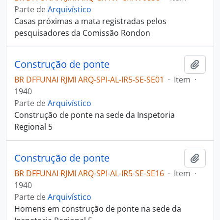
Parte de
Arquivístico
Casas próximas a mata registradas pelos
pesquisadores da Comissão Rondon
Construção de ponte
Adici
BR DFFUNAI RJMI ARQ-SPI-AL-IR5-SE-SE01
·
Item
·
1940
Parte de
Arquivístico
Construção de ponte na sede da Inspetoria
Regional 5
Construção de ponte
Adici
BR DFFUNAI RJMI ARQ-SPI-AL-IR5-SE-SE16
·
Item
·
1940
Parte de
Arquivístico
Homens em construção de ponte na sede da