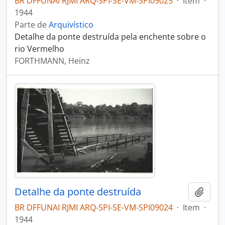
BR DFFUNAI RJMI ARQ-SPI-SE-VM-SPI09025
·
Item
·
1944
Parte de
Arquivístico
Detalhe da ponte destruída pela enchente sobre o
rio Vermelho
FORTHMANN, Heinz
Detalhe da ponte destruída
Adici
BR DFFUNAI RJMI ARQ-SPI-SE-VM-SPI09024
·
Item
·
1944