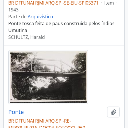
BR DFFUNAI RJMI ARQ-SPI-SE-EIU-SPI05371
·
Item
·
1943
Parte de
Arquivístico
Ponte tosca feita de paus construída pelos índios
Umutina
SCHULTZ, Harald
Ponte
Adici
BR DFFUNAI RJMI ARQ-SPI-RE-
MF389_PL016_DOC04_FOTO031_960