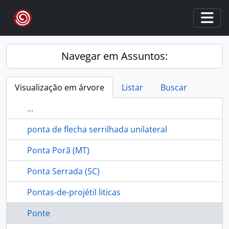
Skip to main content
Togg
Navegar em Assuntos:
Visualização em árvore
Listar
Buscar
...
ponta de flecha serrilhada unilateral
Ponta Porã (MT)
Ponta Serrada (SC)
Pontas-de-projétil liticas
Ponte