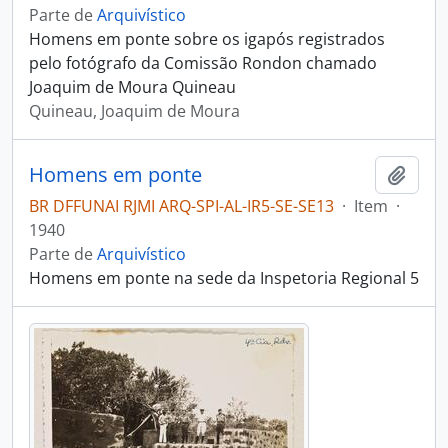
Parte de
Arquivístico
Homens em ponte sobre os igapós registrados
pelo fotógrafo da Comissão Rondon chamado
Joaquim de Moura Quineau
Quineau, Joaquim de Moura
Homens em ponte
Adici
BR DFFUNAI RJMI ARQ-SPI-AL-IR5-SE-SE13
·
Item
·
1940
Parte de
Arquivístico
Homens em ponte na sede da Inspetoria Regional 5