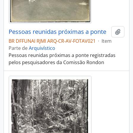
Pessoas reunidas próximas a ponte
Adici
BR DFFUNAI RJMI ARQ-CR-AV-FOTAV021
·
Item
Parte de
Arquivístico
Pessoas reunidas próximas a ponte registradas
pelos pesquisadores da Comissão Rondon