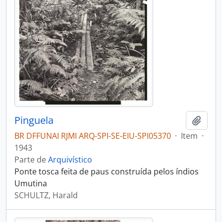
Pinguela
Adici
BR DFFUNAI RJMI ARQ-SPI-SE-EIU-SPI05370
·
Item
·
1943
Parte de
Arquivístico
Ponte tosca feita de paus construída pelos índios
Umutina
SCHULTZ, Harald