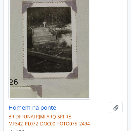
Homem na ponte
Adici
BR DFFUNAI RJMI ARQ-SPI-RE-
MF342_PL072_DOC00_FOTO075_2494
·
Item