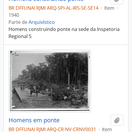
BR DFFUNAI RJMI ARQ-SPI-AL-IR5-SE-SE14
·
Item
·
1940
Parte de
Arquivístico
Homens construindo ponte na sede da Inspetoria
Regional 5
Homens em ponte
Adici
BR DFFUNAI RJMI ARQ-CR-NV-CRNV0031
·
Item