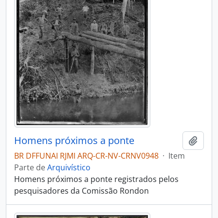
Homens próximos a ponte
Adici
BR DFFUNAI RJMI ARQ-CR-NV-CRNV0948
·
Item
Parte de
Arquivístico
Homens próximos a ponte registrados pelos
pesquisadores da Comissão Rondon