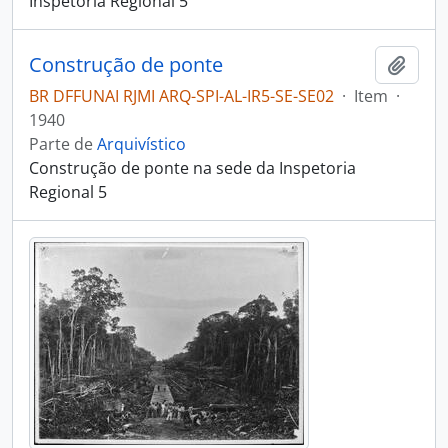
Inspetoria Regional 5
Construção de ponte
Adici
BR DFFUNAI RJMI ARQ-SPI-AL-IR5-SE-SE02
·
Item
·
1940
Parte de
Arquivístico
Construção de ponte na sede da Inspetoria
Regional 5