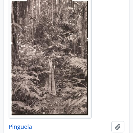
Pinguela
Adici