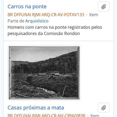
Carros na ponte
Adici
BR DFFUNAI RJMI ARQ-CR-AV-FOTAV133
·
Item
Parte de
Arquivístico
Homens com carros na ponte registrados pelos
pesquisadores da Comissão Rondon
Casas próximas a mata
Adici
BR DFFUNAI RJMI ARQ-CR-NV-CRNV0838
·
Item