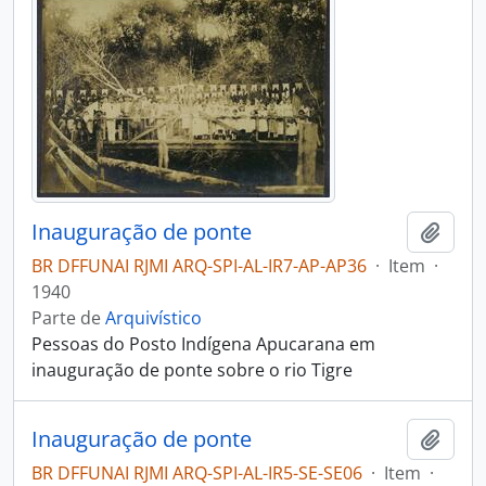
Inauguração de ponte
Adici
BR DFFUNAI RJMI ARQ-SPI-AL-IR7-AP-AP36
·
Item
·
1940
Parte de
Arquivístico
Pessoas do Posto Indígena Apucarana em
inauguração de ponte sobre o rio Tigre
Inauguração de ponte
Adici
BR DFFUNAI RJMI ARQ-SPI-AL-IR5-SE-SE06
·
Item
·