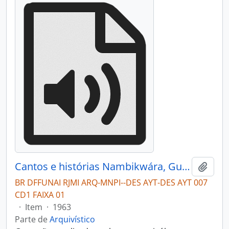
Cantos e histórias Nambikwára, Guarani e Paresi
Adici
BR DFFUNAI RJMI ARQ-MNPI--DES AYT-DES AYT 007
CD1 FAIXA 01
·
Item
·
1963
Parte de
Arquivístico