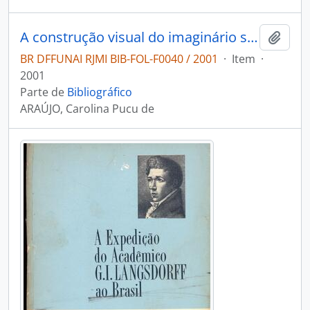
A construção visual do imaginário sobre os índios na Primeira República: a experiência rondoniana.
Adici
BR DFFUNAI RJMI BIB-FOL-F0040 / 2001
·
Item
·
2001
Parte de
Bibliográfico
ARAÚJO, Carolina Pucu de