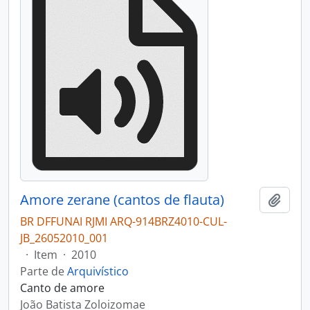
Amore zerane (cantos de flauta)
Adici
BR DFFUNAI RJMI ARQ-914BRZ4010-CUL-
JB_26052010_001
·
Item
·
2010
Parte de
Arquivístico
Canto de amore
João Batista Zoloizomae