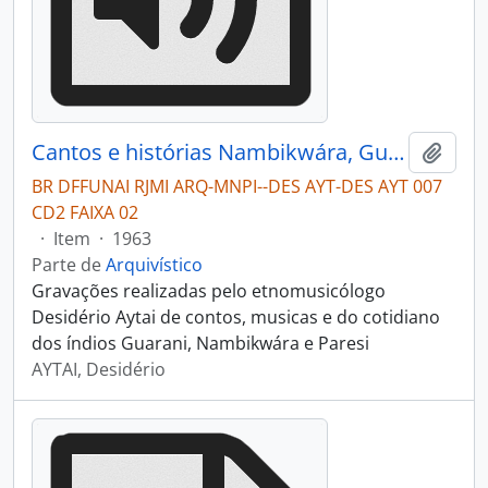
Cantos e histórias Nambikwára, Guarani e Paresi
Adici
BR DFFUNAI RJMI ARQ-MNPI--DES AYT-DES AYT 007
CD2 FAIXA 02
·
Item
·
1963
Parte de
Arquivístico
Gravações realizadas pelo etnomusicólogo
Desidério Aytai de contos, musicas e do cotidiano
dos índios Guarani, Nambikwára e Paresi
AYTAI, Desidério