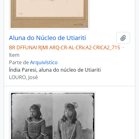
Aluna do Núcleo de Utiariti
Adici
BR DFFUNAI RJMI ARQ-CR-AL-CRIcA2-CRICA2_715
·
Item
Parte de
Arquivístico
Índia Paresi, aluna do núcleo de Utiariti
LOURO, José