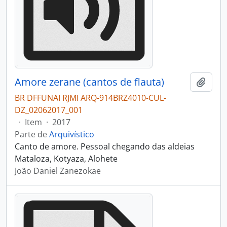
Amore zerane (cantos de flauta)
Adici
BR DFFUNAI RJMI ARQ-914BRZ4010-CUL-
DZ_02062017_001
·
Item
·
2017
Parte de
Arquivístico
Canto de amore. Pessoal chegando das aldeias
Mataloza, Kotyaza, Alohete
João Daniel Zanezokae