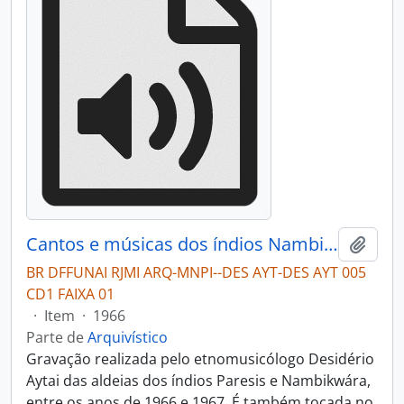
Cantos e músicas dos índios Nambikwára e Paresi
Adici
BR DFFUNAI RJMI ARQ-MNPI--DES AYT-DES AYT 005
CD1 FAIXA 01
·
Item
·
1966
Parte de
Arquivístico
Gravação realizada pelo etnomusicólogo Desidério
Aytai das aldeias dos índios Paresis e Nambikwára,
entre os anos de 1966 e 1967. É também tocada no