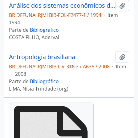
Análise dos sistemas econômicos da sociedade Paresi
Adici
BR DFFUNAI RJMI BIB-FOL-F2477-1 / 1994
·
Item
·
1994
Parte de
Bibliográfico
COSTA FILHO, Aderval
Antropologia brasiliana
Adici
BR DFFUNAI RJMI BIB-LIV-316.3 / A636 / 2008
·
Item
·
2008
Parte de
Bibliográfico
LIMA, Nísia Trindade (org)