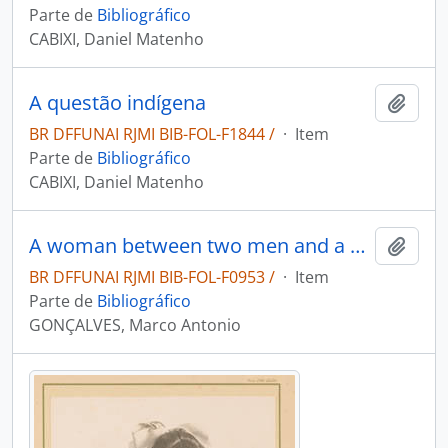
Parte de
Bibliográfico
CABIXI, Daniel Matenho
A questão indígena
Adici
BR DFFUNAI RJMI BIB-FOL-F1844 /
·
Item
Parte de
Bibliográfico
CABIXI, Daniel Matenho
A woman between two men and a man between two women: the production of jealousy and the predation of sociality amongst the Paresi indians of Mato Grosso (Brazil).
Adici
BR DFFUNAI RJMI BIB-FOL-F0953 /
·
Item
Parte de
Bibliográfico
GONÇALVES, Marco Antonio