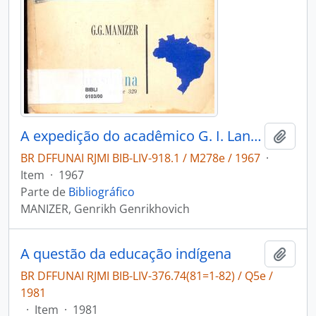
A expedição do acadêmico G. I. Langsdorff ao Brasil (1821-1828)
Adici
BR DFFUNAI RJMI BIB-LIV-918.1 / M278e / 1967
·
Item
·
1967
Parte de
Bibliográfico
MANIZER, Genrikh Genrikhovich
A questão da educação indígena
Adici
BR DFFUNAI RJMI BIB-LIV-376.74(81=1-82) / Q5e /
1981
·
Item
·
1981