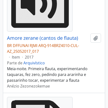
Amore zerane (cantos de flauta)
Adici
BR DFFUNAI RJMI ARQ-914BRZ4010-CUL-
AZ_25052017_017
·
Item
·
2017
Parte de
Arquivístico
Meia-noite. Primeira flauta, experimentando
taquaras, fez zero, pedindo para ararinha e
passarinho tocar, experimentar a flauta
Anézio Zezonezokemae