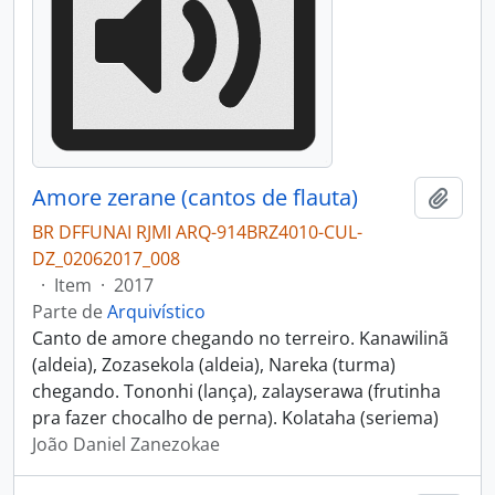
Amore zerane (cantos de flauta)
Adici
BR DFFUNAI RJMI ARQ-914BRZ4010-CUL-
DZ_02062017_008
·
Item
·
2017
Parte de
Arquivístico
Canto de amore chegando no terreiro. Kanawilinã
(aldeia), Zozasekola (aldeia), Nareka (turma)
chegando. Tononhi (lança), zalayserawa (frutinha
pra fazer chocalho de perna). Kolataha (seriema)
João Daniel Zanezokae