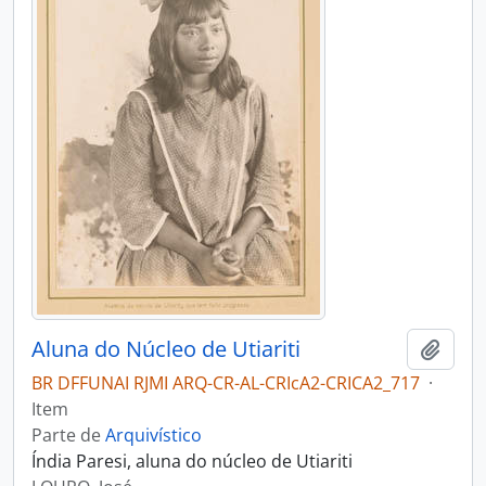
Aluna do Núcleo de Utiariti
Adici
BR DFFUNAI RJMI ARQ-CR-AL-CRIcA2-CRICA2_717
·
Item
Parte de
Arquivístico
Índia Paresi, aluna do núcleo de Utiariti