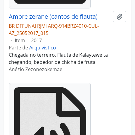
Amore zerane (cantos de flauta)
Adici
BR DFFUNAI RJMI ARQ-914BRZ4010-CUL-
AZ_25052017_015
·
Item
·
2017
Parte de
Arquivístico
Chegada no terreiro. Flauta de Kalaytewe ta
chegando, bebedor de chicha de fruta
Anézio Zezonezokemae