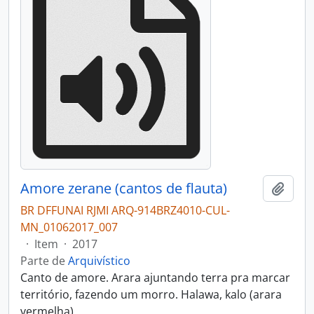
Amore zerane (cantos de flauta)
Adici
BR DFFUNAI RJMI ARQ-914BRZ4010-CUL-
MN_01062017_007
·
Item
·
2017
Parte de
Arquivístico
Canto de amore. Arara ajuntando terra pra marcar
território, fazendo um morro. Halawa, kalo (arara
vermelha)