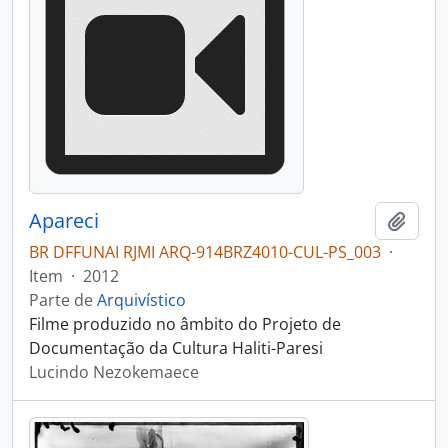
Apareci
Adici
BR DFFUNAI RJMI ARQ-914BRZ4010-CUL-PS_003
·
Item
·
2012
Parte de
Arquivístico
Filme produzido no âmbito do Projeto de
Documentação da Cultura Haliti-Paresi
Lucindo Nezokemaece