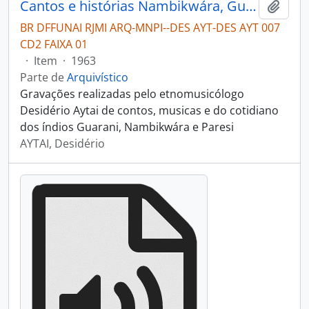
Cantos e histórias Nambikwára, Guarani e Paresi
Adici
BR DFFUNAI RJMI ARQ-MNPI--DES AYT-DES AYT 007
CD2 FAIXA 01
·
Item
·
1963
Parte de
Arquivístico
Gravações realizadas pelo etnomusicólogo
Desidério Aytai de contos, musicas e do cotidiano
dos índios Guarani, Nambikwára e Paresi
AYTAI, Desidério