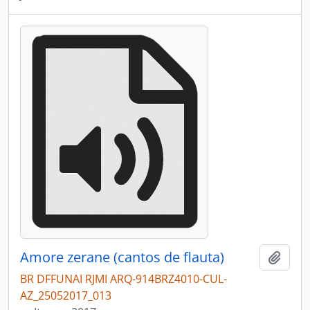
Amore zerane (cantos de flauta)
Adici
BR DFFUNAI RJMI ARQ-914BRZ4010-CUL-
AZ_25052017_013