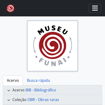
Skip to main content
Togg
Acervo
Busca rápida
Acervo
BIB - Bibliográfico
Coleção
OBR - Obras raras