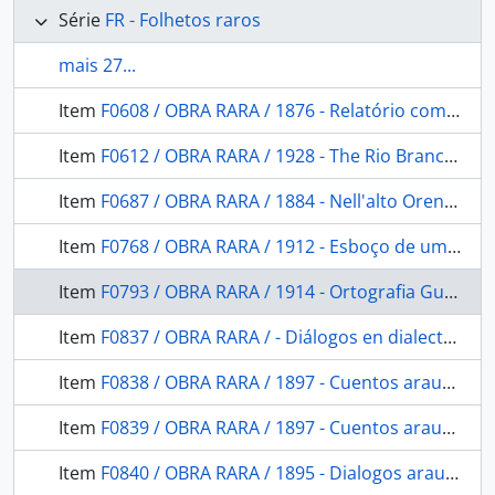
Série
FR - Folhetos raros
mais 27...
Item
F0608 / OBRA RARA / 1876 - Relatório com que o Exm. Sr. Presidente da Província do Pará. Entregou a Administração da mesma ao. em 18 de julho de 1876
Item
F0612 / OBRA RARA / 1928 - The Rio Branco, Uraricuera and Parima
Item
F0687 / OBRA RARA / 1884 - Nell'alto Orenoco
Item
F0768 / OBRA RARA / 1912 - Esboço de um projecto de lei sobre os indios do Brasil
Item
F0793 / OBRA RARA / 1914 - Ortografia Guarani
Item
F0837 / OBRA RARA / - Diálogos en dialecto Poluche, segun dictado del indio Juan Calvin de Cholchol Araucania central
Item
F0838 / OBRA RARA / 1897 - Cuentos araucanos referidos por el indio Calvin (segundo Jara) en dialecto pehuenche chileno. 2. Cuentos míticos
Item
F0839 / OBRA RARA / 1897 - Cuentos araucanos referidos por el indio Calvin (segundo Jara) en dialecto pehuenche chileno. 4. Cuentos históricos
Item
F0840 / OBRA RARA / 1895 - Dialogos araucanos en dialeto huilliche