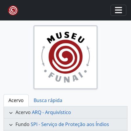
Skip to main content
Togg
Acervo
Busca rápida
Acervo
ARQ - Arquivístico
Fundo
SPI - Serviço de Proteção aos Índios