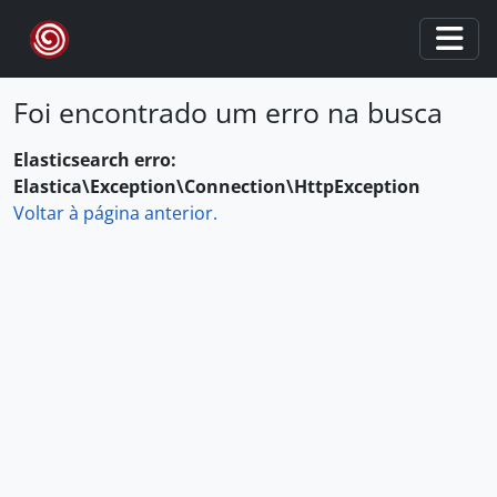
Skip to main content
Togg
Foi encontrado um erro na busca
Elasticsearch erro:
Elastica\Exception\Connection\HttpException
Voltar à página anterior.