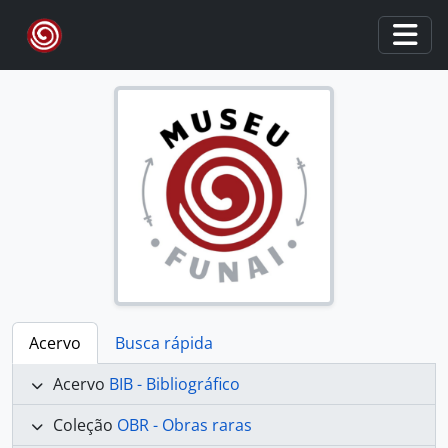
Skip to main content
Togg
Acervo
Busca rápida
Acervo
BIB - Bibliográfico
Coleção
OBR - Obras raras