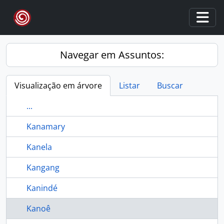
Skip to main content
Togg
Navegar em Assuntos:
Visualização em árvore
Listar
Buscar
...
Kanamary
Kanela
Kangang
Kanindé
Kanoê