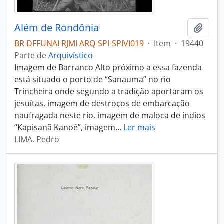
Além de Rondônia
Adici
BR DFFUNAI RJMI ARQ-SPI-SPIVI019
·
Item
·
19440
Parte de
Arquivístico
Imagem de Barranco Alto próximo a essa fazenda
está situado o porto de “Sanauma” no rio
Trincheira onde segundo a tradição aportaram os
jesuítas, imagem de destroços de embarcação
naufragada neste rio, imagem de maloca de índios
“Kapisanã Kanoê”, imagem
…
Ler mais
LIMA, Pedro