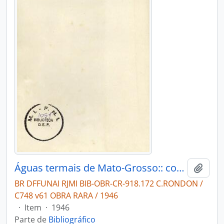
Águas termais de Mato-Grosso:: com estudos "in loco" das fontes de Palmeiras, Baía do Frade e Poíro.
Adici
BR DFFUNAI RJMI BIB-OBR-CR-918.172 C.RONDON /
C748 v61 OBRA RARA / 1946
·
Item
·
1946
Parte de
Bibliográfico