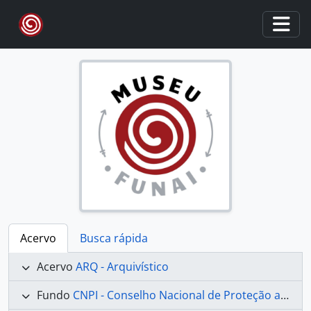
Skip to main content
Togg
Acervo
Busca rápida
Acervo
ARQ - Arquivístico
Fundo
CNPI - Conselho Nacional de Proteção aos Índios