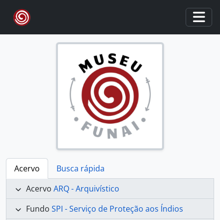
Skip to main content
Togg
Acervo
Busca rápida
Acervo
ARQ - Arquivístico
Fundo
SPI - Serviço de Proteção aos Índios