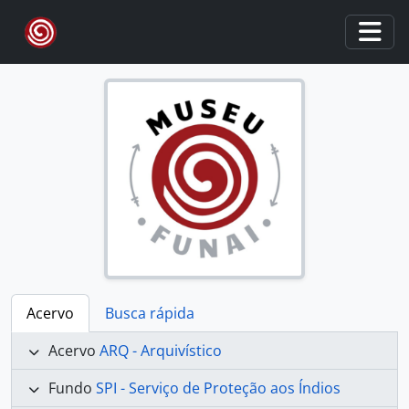
Skip to main content
Togg
Acervo
Busca rápida
Acervo
ARQ - Arquivístico
Fundo
SPI - Serviço de Proteção aos Índios