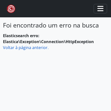
Skip to main content
Togg
Foi encontrado um erro na busca
Elasticsearch erro:
Elastica\Exception\Connection\HttpException
Voltar à página anterior.