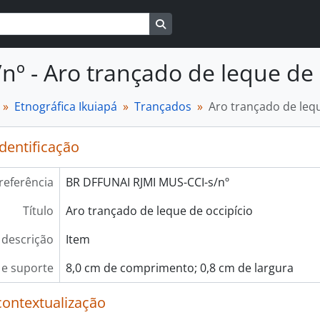
Busque na página de navegaçã
/nº - Aro trançado de leque de 
Etnográfica Ikuiapá
Trançados
Aro trançado de lequ
identificação
referência
BR DFFUNAI RJMI MUS-CCI-s/nº
Título
Aro trançado de leque de occipício
 descrição
Item
e suporte
8,0 cm de comprimento; 0,8 cm de largura
contextualização