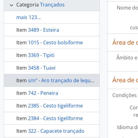
Categoria
Trançados
Nome do
mais 123...
cus
Item
3489 - Esteira
Área de 
Item
1015 - Cesto bolsiforme
Item
3369 - Tipiti
Âmbito e
Item
3458 - Tuavi
Área de 
Item
s/nº - Aro trançado de leque de occipício
Item
742 - Peneira
Condições 
Item
2385 - Cesto tigeliforme
Con
r
Item
2384 - Cesto tigeliforme
Idioma d
Item
322 - Capacete trançado