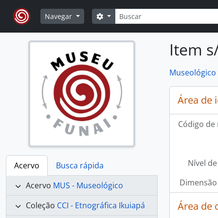
Skip to main content
Buscar
Opções de busca
Navegar
Item s
Museológico
Área de 
Código de 
Nível de
Acervo
Busca rápida
Dimensão 
Acervo
MUS - Museológico
Área de 
Coleção
CCI - Etnográfica Ikuiapá