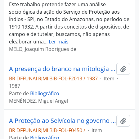
Este trabalho pretende fazer uma análise
sociológica da ação do Serviço de Proteção aos
Índios - SPI, no Estado do Amazonas, no período de
1910-1932; A partir dos conceitos de dispositivo, de
campo e de tutelar, buscamos, não apenas
eleaborar uma
…
Ler mais
MELO, Joaquim Rodrigues de
A presença do branco na mitologia Kawahiwa: história e identidade de um povo Tupi.
Adici
BR DFFUNAI RJMI BIB-FOL-F2013 / 1987
·
Item
·
1987
Parte de
Bibliográfico
MENÉNDEZ, Miguel Angel
A Proteção ao Selvícola no governo Paranaguá: Divulgação do Centro Teixeira de Freitas.
Adici
BR DFFUNAI RJMI BIB-FOL-F0450 /
·
Item
Parte de
Bibliográfico