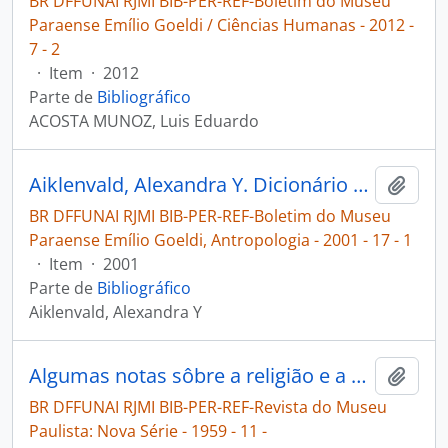
BR DFFUNAI RJMI BIB-PER-REF-Boletim do Museu
Paraense Emílio Goeldi / Ciências Humanas - 2012 -
7 - 2
·
Item
·
2012
Parte de
Bibliográfico
ACOSTA MUNOZ, Luis Eduardo
Aiklenvald, Alexandra Y. Dicionário Tariana-Português e Português-Tariana [Boletim do Museu Paraense Emílio Goeldi, Antropologia]
Adici
BR DFFUNAI RJMI BIB-PER-REF-Boletim do Museu
Paraense Emílio Goeldi, Antropologia - 2001 - 17 - 1
·
Item
·
2001
Parte de
Bibliográfico
Aiklenvald, Alexandra Y
Algumas notas sôbre a religião e a mitologia dos Surára [Revista do Museu Paulista: Nova Série]
Adici
BR DFFUNAI RJMI BIB-PER-REF-Revista do Museu
Paulista: Nova Série - 1959 - 11 -