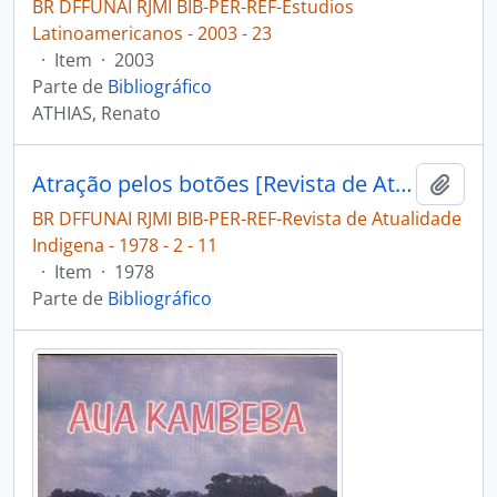
BR DFFUNAI RJMI BIB-PER-REF-Estudios
Latinoamericanos - 2003 - 23
·
Item
·
2003
Parte de
Bibliográfico
ATHIAS, Renato
Atração pelos botões [Revista de Atualidade Indigena]
Adici
BR DFFUNAI RJMI BIB-PER-REF-Revista de Atualidade
Indigena - 1978 - 2 - 11
·
Item
·
1978
Parte de
Bibliográfico