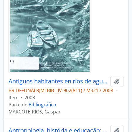
Antiguos habitantes en ríos de aguas negras: ecosistemas y cultivos en el interfluvio Amazonas-Putumayo, Colombia-Brasil.
Adici
BR DFFUNAI RJMI BIB-LIV-902(811) / M321 / 2008
·
Item
·
2008
Parte de
Bibliográfico
MARCOTE-RIOS, Gaspar
Antropologia, história e educação: a questão indígena e a escola
Adici