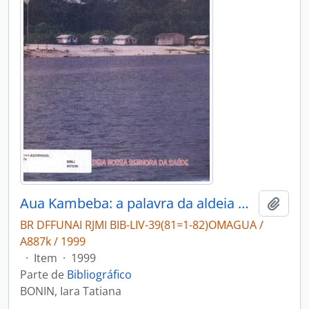
Aua Kambeba: a palavra da aldeia Nossa Senhora da Saúde.
Adici
BR DFFUNAI RJMI BIB-LIV-39(81=1-82)OMAGUA /
A887k / 1999
·
Item
·
1999
Parte de
Bibliográfico
BONIN, Iara Tatiana