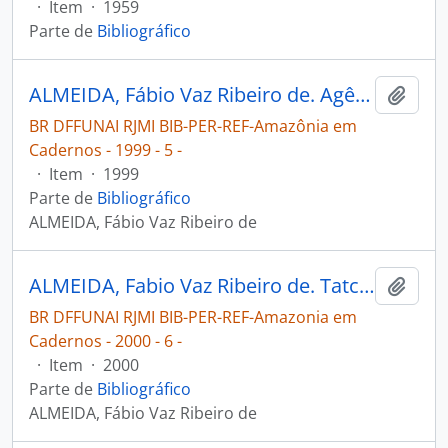
·
Item
·
1959
Parte de
Bibliográfico
ALMEIDA, Fábio Vaz Ribeiro de. Agências de contato e desenvolvimento sustentável entre os Ticuna [Amazônia em Cadernos]
Adici
BR DFFUNAI RJMI BIB-PER-REF-Amazônia em
Cadernos - 1999 - 5 -
·
Item
·
1999
Parte de
Bibliográfico
ALMEIDA, Fábio Vaz Ribeiro de
ALMEIDA, Fabio Vaz Ribeiro de. Tatchiüãne "nossa terra de muito tempo" [Amazonia em Cadernos]
Adici
BR DFFUNAI RJMI BIB-PER-REF-Amazonia em
Cadernos - 2000 - 6 -
·
Item
·
2000
Parte de
Bibliográfico
ALMEIDA, Fábio Vaz Ribeiro de