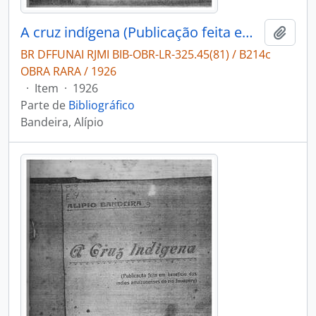
A cruz indígena (Publicação feita em benefício dos índios amazonenses do rio Jauapery)
Adici
BR DFFUNAI RJMI BIB-OBR-LR-325.45(81) / B214c
OBRA RARA / 1926
·
Item
·
1926
Parte de
Bibliográfico
Bandeira, Alípio