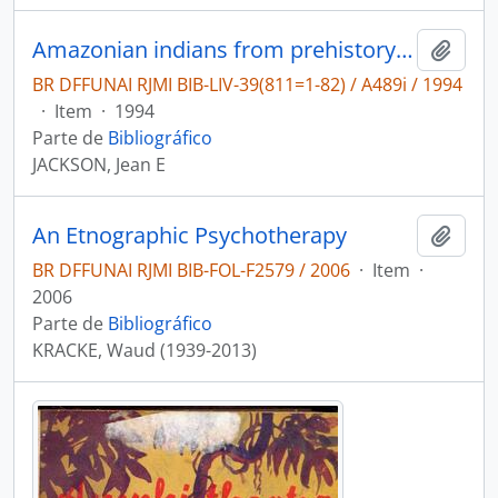
Amazonian indians from prehistory to the present: anthropological perspectives
Adici
BR DFFUNAI RJMI BIB-LIV-39(811=1-82) / A489i / 1994
·
Item
·
1994
Parte de
Bibliográfico
JACKSON, Jean E
An Etnographic Psychotherapy
Adici
BR DFFUNAI RJMI BIB-FOL-F2579 / 2006
·
Item
·
2006
Parte de
Bibliográfico
KRACKE, Waud (1939-2013)