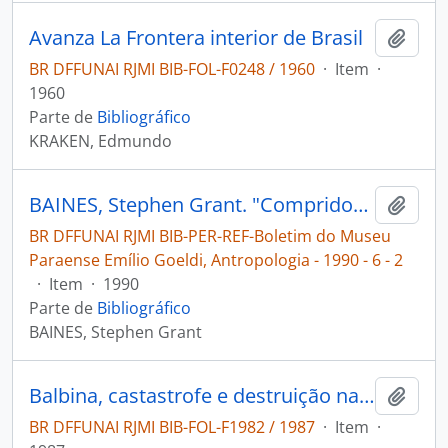
Avanza La Frontera interior de Brasil
Adici
BR DFFUNAI RJMI BIB-FOL-F0248 / 1960
·
Item
·
1960
Parte de
Bibliográfico
KRAKEN, Edmundo
BAINES, Stephen Grant. "Comprido" [Boletim do Museu Paraense Emílio Goeldi, Antropologia: a morte de um lider Waimiri-atroari]
Adici
BR DFFUNAI RJMI BIB-PER-REF-Boletim do Museu
Paraense Emílio Goeldi, Antropologia - 1990 - 6 - 2
·
Item
·
1990
Parte de
Bibliográfico
BAINES, Stephen Grant
Balbina, castastrofe e destruição na Amazônia
Adici
BR DFFUNAI RJMI BIB-FOL-F1982 / 1987
·
Item
·