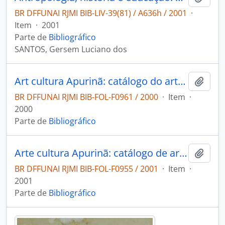
BR DFFUNAI RJMI BIB-LIV-39(81) / A636h / 2001
·
Item
·
2001
Parte de
Bibliográfico
SANTOS, Gersem Luciano dos
Art cultura Apurinã: catálogo do artesanato 2000.
Adici
BR DFFUNAI RJMI BIB-FOL-F0961 / 2000
·
Item
·
2000
Parte de
Bibliográfico
Arte cultura Apurinã: catálogo de artesanato 2001.
Adici
BR DFFUNAI RJMI BIB-FOL-F0955 / 2001
·
Item
·
2001
Parte de
Bibliográfico