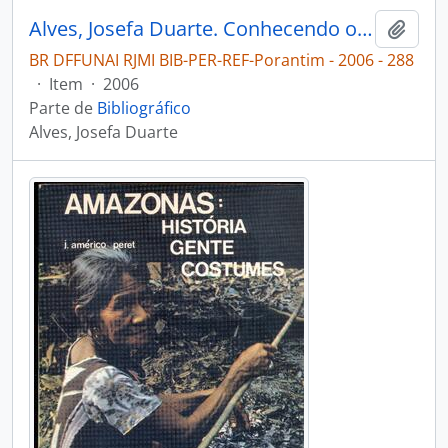
Alves, Josefa Duarte. Conhecendo os Suruahã [Porantim]
Adici
BR DFFUNAI RJMI BIB-PER-REF-Porantim - 2006 - 288
·
Item
·
2006
Parte de
Bibliográfico
Alves, Josefa Duarte