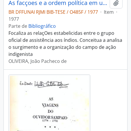
As facçoes e a ordem política em uma reserva Tukuna
Adici
BR DFFUNAI RJMI BIB-TESE / O485F / 1977
·
Item
·
1977
Parte de
Bibliográfico
Focaliza as relaçOes estabelicidas entre o grupo
oficial de assistência aos índios. Conceitua a analisa
o surgimento e a organização do campo de ação
indigenista
OLIVEIRA, João Pacheco de