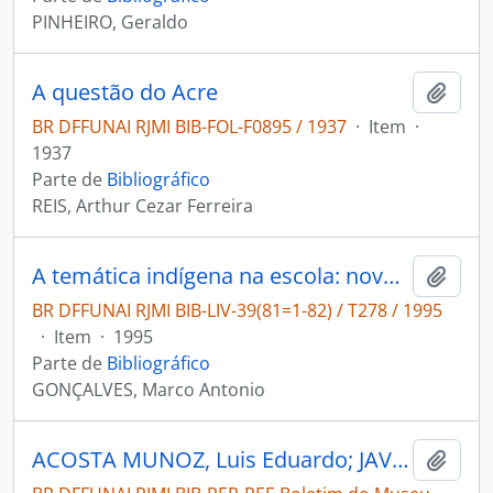
PINHEIRO, Geraldo
A questão do Acre
Adici
BR DFFUNAI RJMI BIB-FOL-F0895 / 1937
·
Item
·
1937
Parte de
Bibliográfico
REIS, Arthur Cezar Ferreira
A temática indígena na escola: novos subsídios para professores de 1. e 2. graus
Adici
BR DFFUNAI RJMI BIB-LIV-39(81=1-82) / T278 / 1995
·
Item
·
1995
Parte de
Bibliográfico
GONÇALVES, Marco Antonio
ACOSTA MUNOZ, Luis Eduardo; JAVA, José Zoria. Conocimientos tradicionales Ticuna em la agricultura de chagra y los mecanismos inovadores para su protección [Boletim do Museu Paraense Emílio Goeldi / Ciências Humanas]
Adici