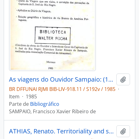
As viagens do Ouvidor Sampaio: (1774-1775).
Adici
BR DFFUNAI RJMI BIB-LIV-918.11 / S192v / 1985
·
Item
·
1985
Parte de
Bibliográfico
SAMPAIO, Francisco Xavier Ribeiro de
ATHIAS, Renato. Territoriality and space among the Hupd´äh and Tukano of the River Uaupés Basin [Estudios Latinoamericanos]
Adici