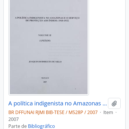
A política indigenista no Amazonas e o Serviço de Proteção aos Índios 1910-1932
Adici
BR DFFUNAI RJMI BIB-TESE / M528P / 2007
·
Item
·
2007
Parte de
Bibliográfico