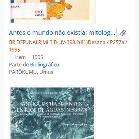
Antes o mundo não existia: mitologia dos antigos Desana-Kehéripõrã.
Adici
BR DFFUNAI RJMI BIB-LIV-398.2(81)Desana / P257a /
1995
·
Item
·
1995
Parte de
Bibliográfico
PARÕKUMU, Umusi