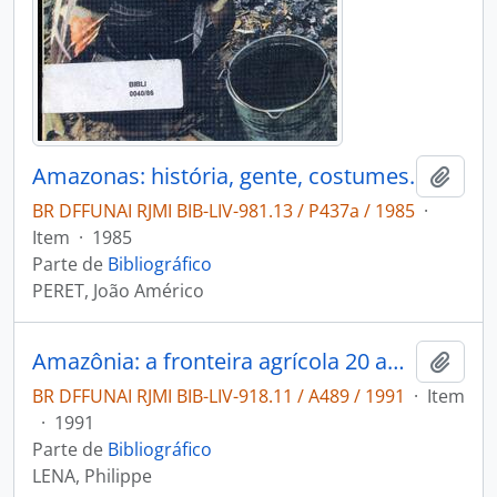
Amazonas: história, gente, costumes.
Adici
BR DFFUNAI RJMI BIB-LIV-981.13 / P437a / 1985
·
Item
·
1985
Parte de
Bibliográfico
PERET, João Américo
Amazônia: a fronteira agrícola 20 anos depois.
Adici
BR DFFUNAI RJMI BIB-LIV-918.11 / A489 / 1991
·
Item
·
1991
Parte de
Bibliográfico
LENA, Philippe