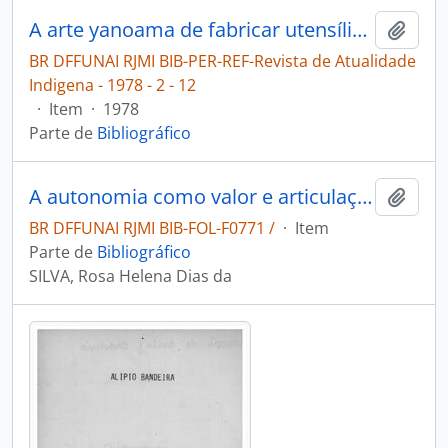
A arte yanoama de fabricar utensílios [Revista de Atualidade Indigena]
Adici
BR DFFUNAI RJMI BIB-PER-REF-Revista de Atualidade
Indigena - 1978 - 2 - 12
·
Item
·
1978
Parte de
Bibliográfico
A autonomia como valor e articulação de possibilidades: o movimento dos professores indígenas do Amazonas, de Roraima e do Acre e a construção de uma política de educação escolar indígena.
Adici
BR DFFUNAI RJMI BIB-FOL-F0771 /
·
Item
Parte de
Bibliográfico
SILVA, Rosa Helena Dias da