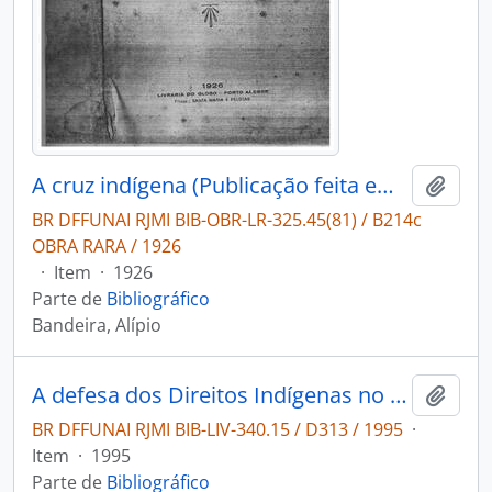
A cruz indígena (Publicação feita em benefício dos índios amazonenses do rio Jauapery)
Adici
BR DFFUNAI RJMI BIB-OBR-LR-325.45(81) / B214c
OBRA RARA / 1926
·
Item
·
1926
Parte de
Bibliográfico
Bandeira, Alípio
A defesa dos Direitos Indígenas no Judiciário: ações propostas pelo Núcleo de Direitos Indígenas.
Adici
BR DFFUNAI RJMI BIB-LIV-340.15 / D313 / 1995
·
Item
·
1995
Parte de
Bibliográfico