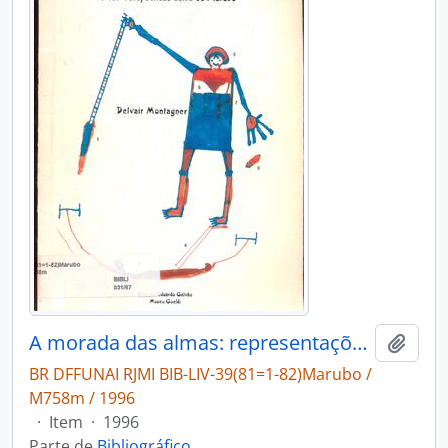
A morada das almas: representações das doenças e das terapêuticas entre os Marúbo.
Adici
BR DFFUNAI RJMI BIB-LIV-39(81=1-82)Marubo /
M758m / 1996
·
Item
·
1996
Parte de
Bibliográfico