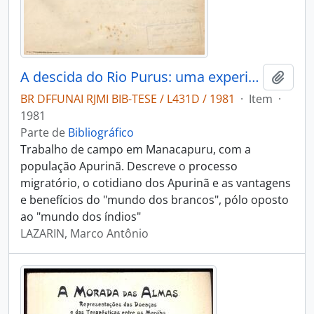
A descida do Rio Purus: uma experiência de contato interétnico
Adici
BR DFFUNAI RJMI BIB-TESE / L431D / 1981
·
Item
·
1981
Parte de
Bibliográfico
Trabalho de campo em Manacapuru, com a
população Apurinã. Descreve o processo
migratório, o cotidiano dos Apurinã e as vantagens
e benefícios do "mundo dos brancos", pólo oposto
ao "mundo dos índios"
LAZARIN, Marco Antônio