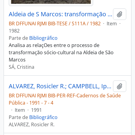
Aldeia de S Marcos: transformação na habitação de uma comunidade xavante
Adici
BR DFFUNAI RJMI BIB-TESE / S111A / 1982
·
Item
·
1982
Parte de
Bibliográfico
Analisa as relaçOes entre o processo de
transformação sócio-cultural na Aldeia de São
Marcos
SÁ, Cristina
ALVAREZ, Rosicler R.; CAMPBELL, Iphis. Dermatoses entre os Xavante da área indígena Pimentel Barbosa, Mato Grosso [Brasil] [Cadernos de Saúde Pública]
Adici
BR DFFUNAI RJMI BIB-PER-REF-Cadernos de Saúde
Pública - 1991 - 7 - 4
·
Item
·
1991
Parte de
Bibliográfico
ALVAREZ, Rosicler R.