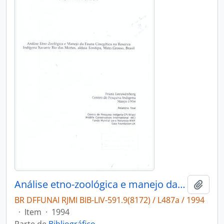
Análise etno-zoológica e manejo da fauna cinegética na reserva indígena Xavante rio das mortes, aldeia Tenitipa, Mato Grosso, Brasil
Adici
BR DFFUNAI RJMI BIB-LIV-591.9(8172) / L487a / 1994
·
Item
·
1994