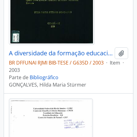
A diversidade da formação educacional tradicional dos A'Uwe Uptabi (povo Xavante)
Adici
BR DFFUNAI RJMI BIB-TESE / G635D / 2003
·
Item
·
2003
Parte de
Bibliográfico
GONÇALVES, Hilda Maria Stürmer