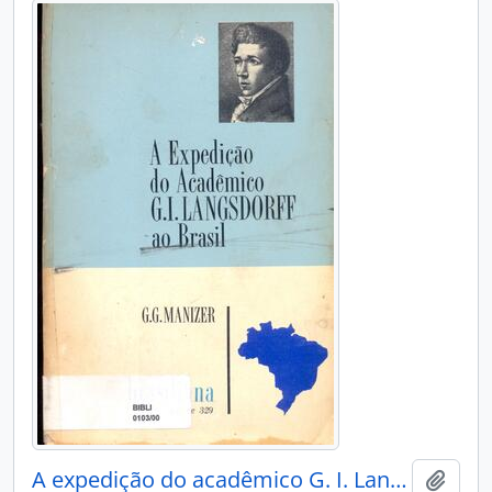
A expedição do acadêmico G. I. Langsdorff ao Brasil (1821-1828)
Adici