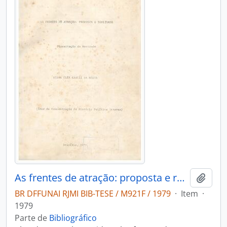
As frentes de atração: proposta e realidade
Adici
BR DFFUNAI RJMI BIB-TESE / M921F / 1979
·
Item
·
1979
Parte de
Bibliográfico