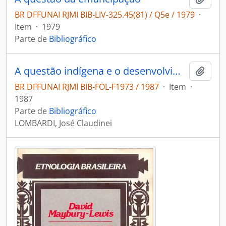
BR DFFUNAI RJMI BIB-LIV-325.45(81) / Q5e / 1979
·
Item
·
1979
Parte de
Bibliográfico
A questão indígena e o desenvolvimento do capitalismo no Brasil: (estudo da Experiência Xavante com o mundo dos Branco desde a economia colonial à Mercantil-Escravista Nacional. Séc XIX).
Adici
BR DFFUNAI RJMI BIB-FOL-F1973 / 1987
·
Item
·
1987
Parte de
Bibliográfico
LOMBARDI, José Claudinei