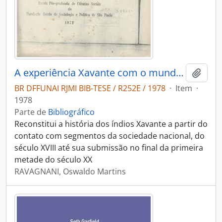
A experiência Xavante com o mundo dos brancos
Adici
BR DFFUNAI RJMI BIB-TESE / R252E / 1978
·
Item
·
1978
Parte de
Bibliográfico
Reconstitui a história dos índios Xavante a partir do
contato com segmentos da sociedade nacional, do
século XVIII até sua submissão no final da primeira
metade do século XX
RAVAGNANI, Oswaldo Martins