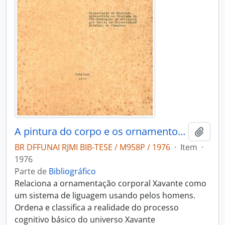
A pintura do corpo e os ornamentos xavante: arte visual e comunicação social
Adici
BR DFFUNAI RJMI BIB-TESE / M958P / 1976
·
Item
·
1976
Parte de
Bibliográfico
Relaciona a ornamentação corporal Xavante como
um sistema de liguagem usando pelos homens.
Ordena e classifica a realidade do processo
cognitivo básico do universo Xavante