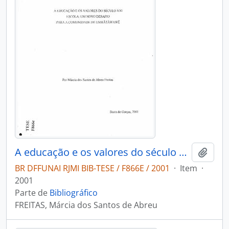
A educação e os valores do século XXI: escola um novo desafio para a comunidade de Umirãtãwawe
Adici
BR DFFUNAI RJMI BIB-TESE / F866E / 2001
·
Item
·
2001
Parte de
Bibliográfico
FREITAS, Márcia dos Santos de Abreu