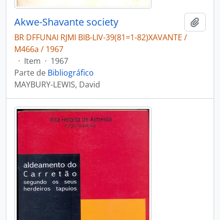
Akwe-Shavante society
Adici
BR DFFUNAI RJMI BIB-LIV-39(81=1-82)XAVANTE /
M466a / 1967
·
Item
·
1967
Parte de
Bibliográfico
MAYBURY-LEWIS, David