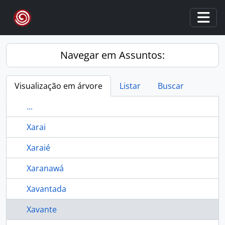
Skip to main content
Togg
Navegar em Assuntos:
Visualização em árvore
Listar
Buscar
...
Xarai
Xaraié
Xaranawá
Xavantada
Xavante