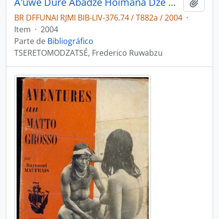
A'uwe Duré Abadze Höimana Dzé Watsu'u
Adici
BR DFFUNAI RJMI BIB-LIV-376.74 / T882a / 2004
·
Item
·
2004
Parte de
Bibliográfico
TSERETOMODZATSÉ, Frederico Ruwabzu