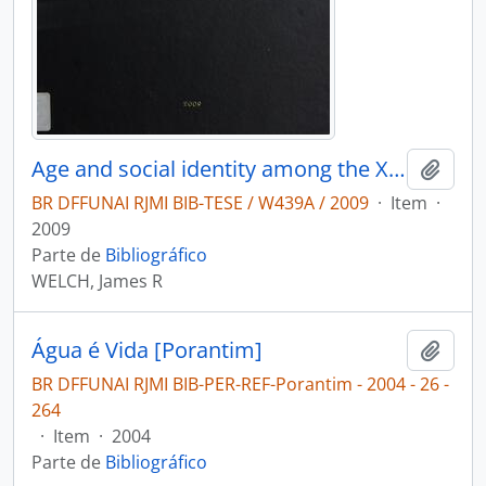
Age and social identity among the Xavante of Central Brazil
Adici
BR DFFUNAI RJMI BIB-TESE / W439A / 2009
·
Item
·
2009
Parte de
Bibliográfico
WELCH, James R
Água é Vida [Porantim]
Adici
BR DFFUNAI RJMI BIB-PER-REF-Porantim - 2004 - 26 -
264
·
Item
·
2004
Parte de
Bibliográfico