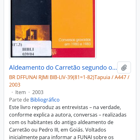
Aldeamento do Carretão segundo os seus herdeiros Tapuios: conversas gravadas em 1980 e 1983
Adici
BR DFFUNAI RJMI BIB-LIV-39(81=1-82)Tapuia / A447 /
2003
·
Item
·
2003
Parte de
Bibliográfico
Este livro reproduz as entrevistas – na verdade,
conforme explica a autora, conversas – realizadas
com os habitantes do antigo aldeamento de
Carretão ou Pedro III, em Goiás. Voltados
inicialmente para informar a FUNAI sobre os