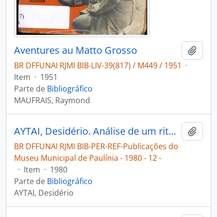
Aventures au Matto Grosso
Adici
BR DFFUNAI RJMI BIB-LIV-39(817) / M449 / 1951
·
Item
·
1951
Parte de
Bibliográfico
MAUFRAIS, Raymond
AYTAI, Desidério. Análise de um rito Xavante [Publicações do Museu Municipal de Paulínia]
Adici
BR DFFUNAI RJMI BIB-PER-REF-Publicações do
Museu Municipal de Paulínia - 1980 - 12 -
·
Item
·
1980
Parte de
Bibliográfico
AYTAI, Desidério