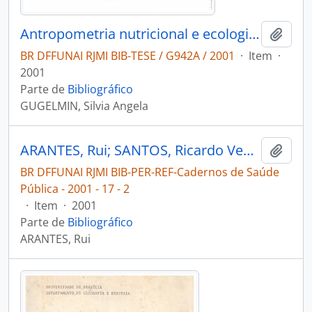
Antropometria nutricional e ecologia humana dos Xavántes de Sangradouro-Volta Grande Mato Grosso
Adici
BR DFFUNAI RJMI BIB-TESE / G942A / 2001
·
Item
·
2001
Parte de
Bibliográfico
GUGELMIN, Silvia Angela
ARANTES, Rui; SANTOS, Ricardo Ventura; COIMBRA JR, Carlos E. A.. Saúde bucal na população indígena Xavante de Pimentel Barbosa, Mato Grosso, Brasil [Cadernos de Saúde Pública]
Adici
BR DFFUNAI RJMI BIB-PER-REF-Cadernos de Saúde
Pública - 2001 - 17 - 2
·
Item
·
2001
Parte de
Bibliográfico
ARANTES, Rui