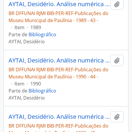
AYTAI, Desidério. Análise numérica da música Xavante [1] [Publicações do Museu Municipal de Paulínia]
Adici
BR DFFUNAI RJMI BIB-PER-REF-Publicações do
Museu Municipal de Paulínia - 1989 - 43 -
·
Item
·
1989
Parte de
Bibliográfico
AYTAI, Desidério
AYTAI, Desidério. Análise numérica da música Xavante [2] [Publicações do Museu Municipal de Paulínia]
Adici
BR DFFUNAI RJMI BIB-PER-REF-Publicações do
Museu Municipal de Paulínia - 1990 - 44 -
·
Item
·
1990
Parte de
Bibliográfico
AYTAI, Desidério
AYTAI, Desidério. Análise numérica da música Xavante [3] [Publicações do Museu Municipal de Paulínia]
Adici
BR DFFUNAI RJMI BIB-PER-REF-Publicações do