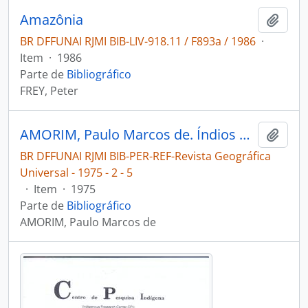
Amazônia
Adici
BR DFFUNAI RJMI BIB-LIV-918.11 / F893a / 1986
·
Item
·
1986
Parte de
Bibliográfico
FREY, Peter
AMORIM, Paulo Marcos de. Índios da floresta tropical [Revista Geográfica Universal]
Adici
BR DFFUNAI RJMI BIB-PER-REF-Revista Geográfica
Universal - 1975 - 2 - 5
·
Item
·
1975
Parte de
Bibliográfico
AMORIM, Paulo Marcos de