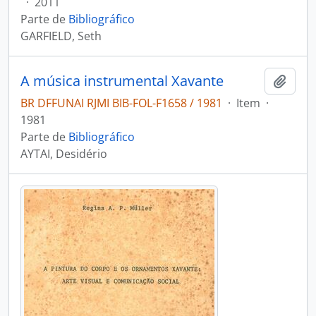
·
2011
Parte de
Bibliográfico
GARFIELD, Seth
A música instrumental Xavante
Adici
BR DFFUNAI RJMI BIB-FOL-F1658 / 1981
·
Item
·
1981
Parte de
Bibliográfico
AYTAI, Desidério