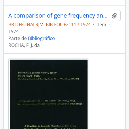
A comparison of gene frequency and anthropometric distance matrices in seven villages of from indian tribes
Adici
BR DFFUNAI RJMI BIB-FOL-F2111 / 1974
·
Item
·
1974
Parte de
Bibliográfico
ROCHA, F. J. da