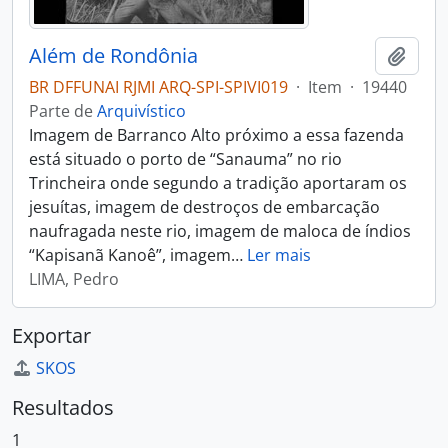
Além de Rondônia
Adici
BR DFFUNAI RJMI ARQ-SPI-SPIVI019
·
Item
·
19440
Parte de
Arquivístico
Imagem de Barranco Alto próximo a essa fazenda
está situado o porto de “Sanauma” no rio
Trincheira onde segundo a tradição aportaram os
jesuítas, imagem de destroços de embarcação
naufragada neste rio, imagem de maloca de índios
“Kapisanã Kanoê”, imagem
…
Ler mais
LIMA, Pedro
Exportar
SKOS
Resultados
1