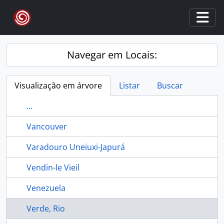
Skip to main content
Togg
Navegar em Locais:
Visualização em árvore
Listar
Buscar
...
Vancouver
Varadouro Uneiuxi-Japurá
Vendin-le Vieil
Venezuela
Verde, Rio