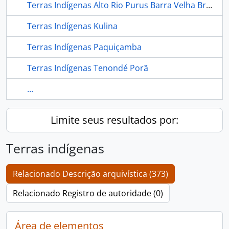
Terras Indígenas Alto Rio Purus Barra Velha Brasil Brasil - Coord. Reg Galibi Guarani Araponga Guarani Bracuí Ig. de Caucho Jumina Baixo Rio Jordão Colônia Vinte e Sete Nova Olinda Praia de Carpana Rio Humaita Rio Jordão
Terras Indígenas Kulina
Terras Indígenas Paquiçamba
Terras Indígenas Tenondé Porã
...
Limite seus resultados por:
Terras indígenas
Relacionado Descrição arquivística (373)
Relacionado Registro de autoridade (0)
Área de elementos