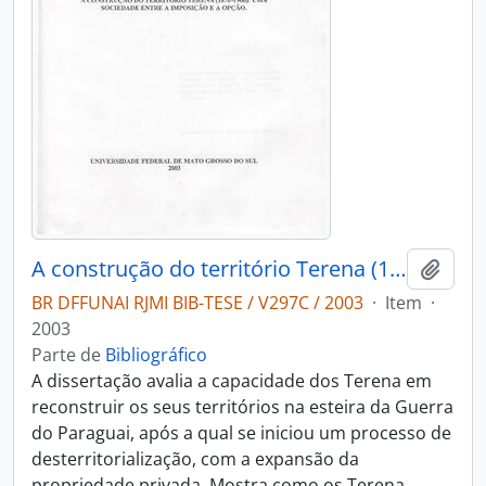
A construção do território Terena (1870-1966): uma sociedade entre a imposição e a opção
Adici
BR DFFUNAI RJMI BIB-TESE / V297C / 2003
·
Item
·
2003
Parte de
Bibliográfico
A dissertação avalia a capacidade dos Terena em
reconstruir os seus territórios na esteira da Guerra
do Paraguai, após a qual se iniciou um processo de
desterritorialização, com a expansão da
propriedade privada. Mostra como os Terena