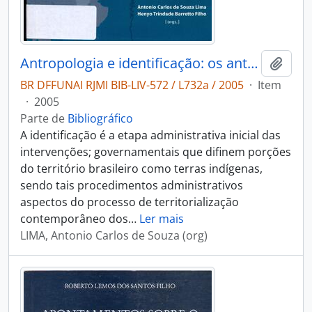
Antropologia e identificação: os antropólogos e a definição de terras indígenas no Brasil, 1977-2002.
Adici
BR DFFUNAI RJMI BIB-LIV-572 / L732a / 2005
·
Item
·
2005
Parte de
Bibliográfico
A identificação é a etapa administrativa inicial das
intervenções; governamentais que difinem porções
do território brasileiro como terras indígenas,
sendo tais procedimentos administrativos
aspectos do processo de territorialização
contemporâneo dos
…
Ler mais
LIMA, Antonio Carlos de Souza (org)