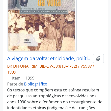
A viagem da volta: etnicidade, política e reelaboração cultural no Nordeste indígena.
Adici
BR DFFUNAI RJMI BIB-LIV-39(813=1-82) / V599v /
1999
·
Item
·
1999
Parte de
Bibliográfico
Os textos que compõem esta coletânea resultam
de pesquisas antropológicas desenvolvidas nos
anos 1990 sobre o fenômeno do ressurgimento de
indentidades étnicas (indígenas) e de tradições