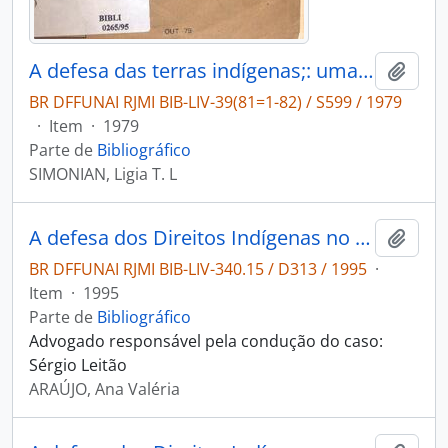
A defesa das terras indígenas;: uma luta de Moysés Westphalen.
Adici
BR DFFUNAI RJMI BIB-LIV-39(81=1-82) / S599 / 1979
·
Item
·
1979
Parte de
Bibliográfico
SIMONIAN, Ligia T. L
A defesa dos Direitos Indígenas no Judiciário: ações propostas pelo Núcleo de Direitos Indígenas.
Adici
BR DFFUNAI RJMI BIB-LIV-340.15 / D313 / 1995
·
Item
·
1995
Parte de
Bibliográfico
Advogado responsável pela condução do caso:
Sérgio Leitão
ARAÚJO, Ana Valéria