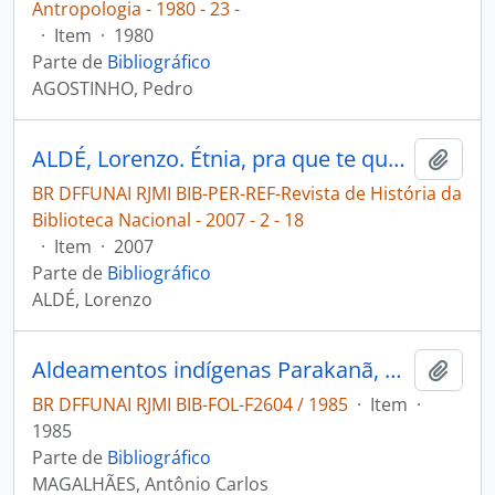
Antropologia - 1980 - 23 -
·
Item
·
1980
Parte de
Bibliográfico
AGOSTINHO, Pedro
ALDÉ, Lorenzo. Étnia, pra que te quero [Revista de História da Biblioteca Nacional]
Adici
BR DFFUNAI RJMI BIB-PER-REF-Revista de História da
Biblioteca Nacional - 2007 - 2 - 18
·
Item
·
2007
Parte de
Bibliográfico
ALDÉ, Lorenzo
Aldeamentos indígenas Parakanã, Apuiterewa, Marudjewara, Paranati
Adici
BR DFFUNAI RJMI BIB-FOL-F2604 / 1985
·
Item
·
1985
Parte de
Bibliográfico
MAGALHÃES, Antônio Carlos