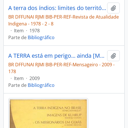
A terra dos índios: limites do território tribal [Revista de Atualidade Indigena]
Adici
BR DFFUNAI RJMI BIB-PER-REF-Revista de Atualidade
Indigena - 1978 - 2 - 8
·
Item
·
1978
Parte de
Bibliográfico
A TERRA está em perigo... ainda [Mensageiro]
Adici
BR DFFUNAI RJMI BIB-PER-REF-Mensageiro - 2009 -
178
·
Item
·
2009
Parte de
Bibliográfico