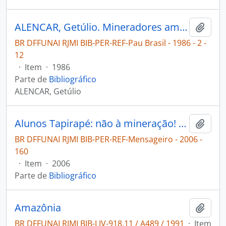
ALENCAR, Getúlio. Mineradores ameaçam indígenas [Pau Brasil]
Adici
BR DFFUNAI RJMI BIB-PER-REF-Pau Brasil - 1986 - 2 -
12
·
Item
·
1986
Parte de
Bibliográfico
ALENCAR, Getúlio
Alunos Tapirapé: não à mineração! [Mensageiro]
Adici
BR DFFUNAI RJMI BIB-PER-REF-Mensageiro - 2006 -
160
·
Item
·
2006
Parte de
Bibliográfico
Amazônia
Adici
BR DFFUNAI RJMI BIB-LIV-918.11 / A489 / 1991
·
Item