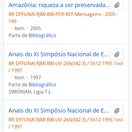
Amazônia: riqueza a ser preservada [Mensageiro]
Adici
BR DFFUNAI RJMI BIB-PER-REF-Mensageiro - 2005 -
149
·
Item
·
2005
Parte de
Bibliográfico
Anais do XI Simpósio Nacional de Estudos Missioneiros
Adici
BR DFFUNAI RJMI BIB-LIV-266(042.3) / S612 1995 1vol
/ 1997
·
Item
·
1997
Parte de
Bibliográfico
SIMONIAN, Ligia T.L.
Anais do XI Simpósio Nacional de Estudos Missioneiros
Adici
BR DFFUNAI RJMI BIB-LIV-266(042.3) / S612 1995 1vol
/ 1997