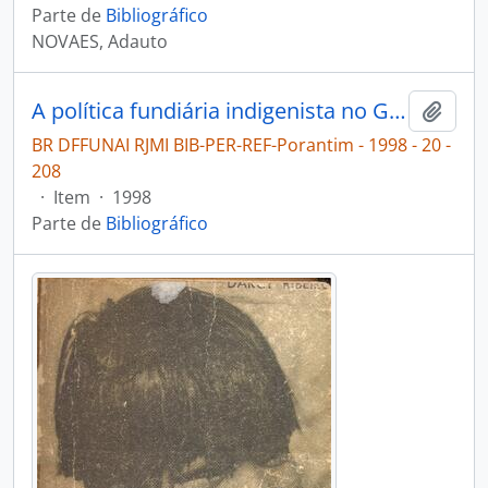
Parte de
Bibliográfico
NOVAES, Adauto
A política fundiária indigenista no Governo FHC [Porantim]
Adici
BR DFFUNAI RJMI BIB-PER-REF-Porantim - 1998 - 20 -
208
·
Item
·
1998
Parte de
Bibliográfico