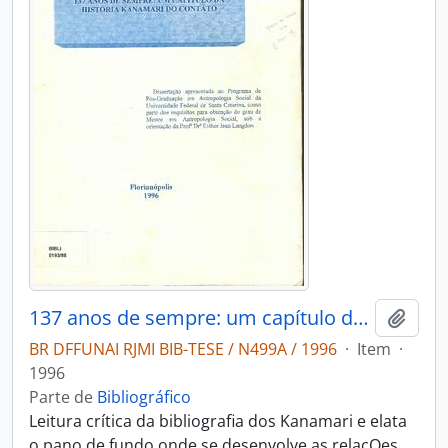
137 anos de sempre: um capítulo da história Kanamari do contato
Adici
BR DFFUNAI RJMI BIB-TESE / N499A / 1996
·
Item
·
1996
Parte de
Bibliográfico
Leitura crítica da bibliografia dos Kanamari e elata
o pano de fundo onde se desenvolve as relaçOes