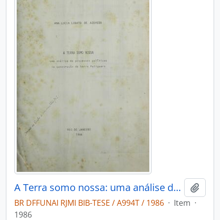
A Terra somo nossa: uma análise de processos políticos na construção da terra Potiguara
Adici
BR DFFUNAI RJMI BIB-TESE / A994T / 1986
·
Item
·
1986