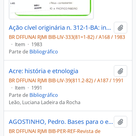
Ação cível originária n. 312-1-BA: invasão dos Pataxós no sul da Bahia.
Adici
BR DFFUNAI RJMI BIB-LIV-333(81=1-82) / A168 / 1983
·
Item
·
1983
Parte de
Bibliográfico
Acre: história e etnologia
Adici
BR DFFUNAI RJMI BIB-LIV-39(811.2-82) / A187 / 1991
·
Item
·
1991
Parte de
Bibliográfico
Leão, Luciana Ladeira da Rocha
AGOSTINHO, Pedro. Bases para o estabelecimento da reserva Pataxó [Revista de Antropologia]
Adici
BR DFFUNAI RJMI BIB-PER-REF-Revista de