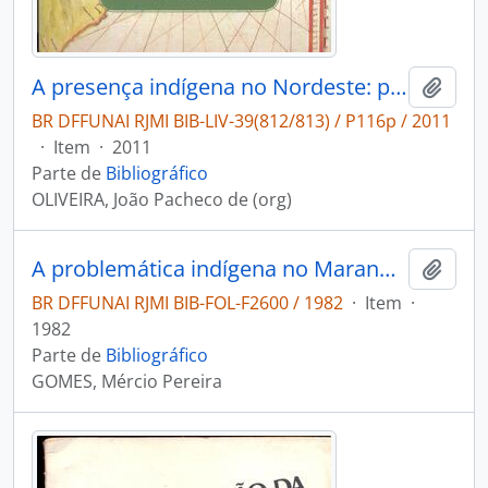
A presença indígena no Nordeste: processos de territorialização de reconhecimento e regimes de memória.
Adici
BR DFFUNAI RJMI BIB-LIV-39(812/813) / P116p / 2011
·
Item
·
2011
Parte de
Bibliográfico
OLIVEIRA, João Pacheco de (org)
A problemática indígena no Maranhão, especificamente nas áreas de influência imediata na Ferrovia Carajás: Reserva Turiaçu, Reserva Caru e Reserva Pindaré.
Adici
BR DFFUNAI RJMI BIB-FOL-F2600 / 1982
·
Item
·
1982
Parte de
Bibliográfico
GOMES, Mércio Pereira