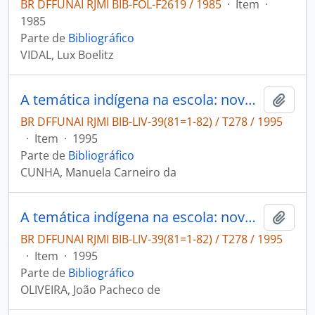
BR DFFUNAI RJMI BIB-FOL-F2619 / 1985
·
Item
·
1985
Parte de
Bibliográfico
VIDAL, Lux Boelitz
A temática indígena na escola: novos subsídios para professores de 1. e 2. graus
Adici
BR DFFUNAI RJMI BIB-LIV-39(81=1-82) / T278 / 1995
·
Item
·
1995
Parte de
Bibliográfico
CUNHA, Manuela Carneiro da
A temática indígena na escola: novos subsídios para professores de 1. e 2. graus
Adici
BR DFFUNAI RJMI BIB-LIV-39(81=1-82) / T278 / 1995
·
Item
·
1995
Parte de
Bibliográfico
OLIVEIRA, João Pacheco de