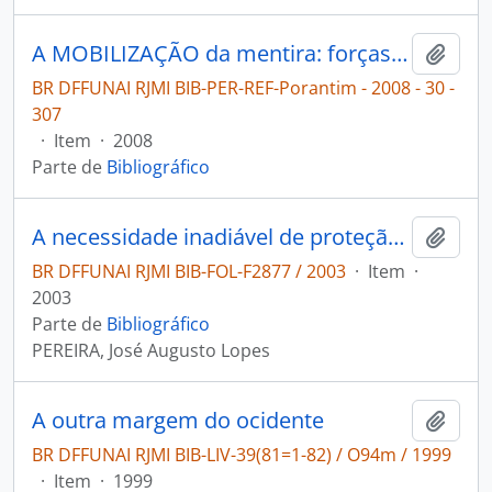
A MOBILIZAÇÃO da mentira: forças antiindigenas se articulam para impedir a implementação dos GTs [Porantim]
Adici
BR DFFUNAI RJMI BIB-PER-REF-Porantim - 2008 - 30 -
307
·
Item
·
2008
Parte de
Bibliográfico
A necessidade inadiável de proteção do entorno das terras indígenas: uma aproximação aos elementos a serem considerados no ordenamento do uso e da ocupação do solo em Terras Indígenas.
Adici
BR DFFUNAI RJMI BIB-FOL-F2877 / 2003
·
Item
·
2003
Parte de
Bibliográfico
PEREIRA, José Augusto Lopes
A outra margem do ocidente
Adici
BR DFFUNAI RJMI BIB-LIV-39(81=1-82) / O94m / 1999
·
Item
·
1999