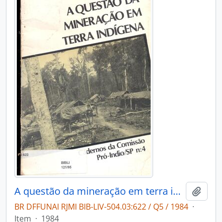
A questão da mineração em terra indígena
Adici
BR DFFUNAI RJMI BIB-LIV-504.03:622 / Q5 / 1984
·
Item
·
1984