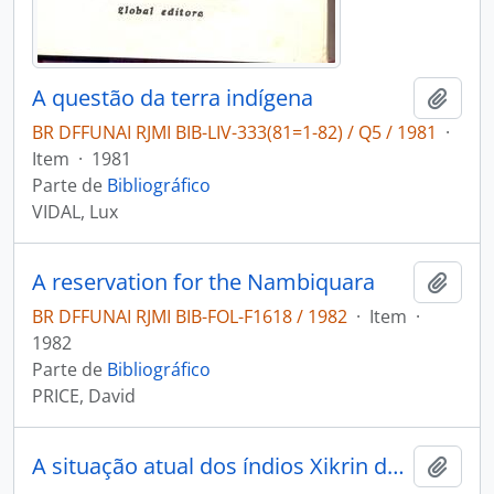
A questão da terra indígena
Adici
BR DFFUNAI RJMI BIB-LIV-333(81=1-82) / Q5 / 1981
·
Item
·
1981
Parte de
Bibliográfico
VIDAL, Lux
A reservation for the Nambiquara
Adici
BR DFFUNAI RJMI BIB-FOL-F1618 / 1982
·
Item
·
1982
Parte de
Bibliográfico
PRICE, David
A situação atual dos índios Xikrin do Bacajá-Pará: assistência ao Projeto de Apoio Ferro-Carajás.
Adici