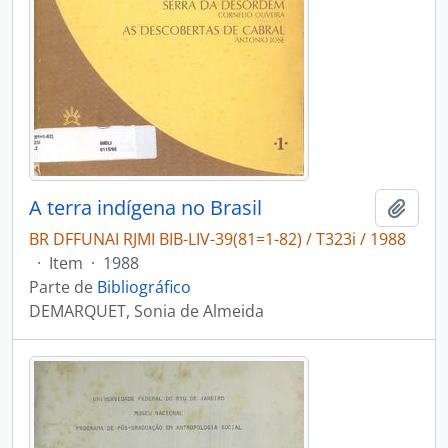
A terra indígena no Brasil
Adici
BR DFFUNAI RJMI BIB-LIV-39(81=1-82) / T323i / 1988
·
Item
·
1988
Parte de
Bibliográfico
DEMARQUET, Sonia de Almeida