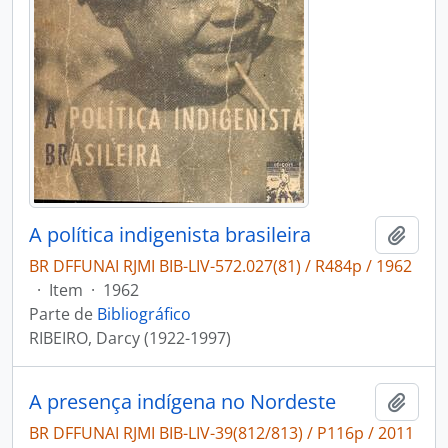
A política indigenista brasileira
Adici
BR DFFUNAI RJMI BIB-LIV-572.027(81) / R484p / 1962
·
Item
·
1962
Parte de
Bibliográfico
RIBEIRO, Darcy (1922-1997)
A presença indígena no Nordeste
Adici
BR DFFUNAI RJMI BIB-LIV-39(812/813) / P116p / 2011