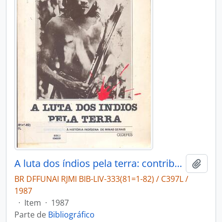
A luta dos índios pela terra: contribuição à história indígena de Minas Gerais.
Adici
BR DFFUNAI RJMI BIB-LIV-333(81=1-82) / C397L /
1987
·
Item
·
1987
Parte de
Bibliográfico