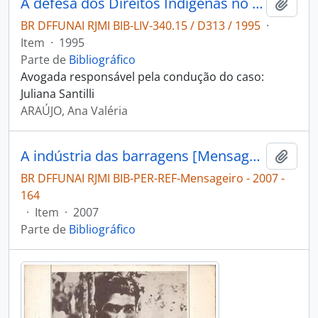
A defesa dos Direitos Indígenas no Judiciário: ações propostas pelo Núcleo de Direitos Indígenas.
Adici
BR DFFUNAI RJMI BIB-LIV-340.15 / D313 / 1995
·
Item
·
1995
Parte de
Bibliográfico
Avogada responsável pela condução do caso:
Juliana Santilli
ARAÚJO, Ana Valéria
A indústria das barragens [Mensageiro]
Adici
BR DFFUNAI RJMI BIB-PER-REF-Mensageiro - 2007 -
164
·
Item
·
2007
Parte de
Bibliográfico