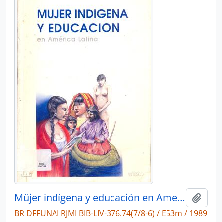
Müjer indígena y educación en America Latina
Adici
BR DFFUNAI RJMI BIB-LIV-376.74(7/8-6) / E53m / 1989