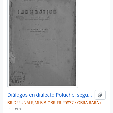
Diálogos en dialecto Poluche, segun dictado del indio Juan Calvin de Cholchol Araucania central
Adici
BR DFFUNAI RJMI BIB-OBR-FR-F0837 / OBRA RARA /
·
Item