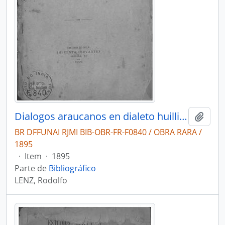
Dialogos araucanos en dialeto huilliche
Adici
BR DFFUNAI RJMI BIB-OBR-FR-F0840 / OBRA RARA /
1895
·
Item
·
1895
Parte de
Bibliográfico
LENZ, Rodolfo