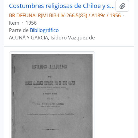
Costumbres religiosas de Chiloe y su raigambre hispana
Adici
BR DFFUNAI RJMI BIB-LIV-266.5(83) / A189c / 1956
·
Item
·
1956
Parte de
Bibliográfico
ACUNÃ Y GARCIA, Isidoro Vazquez de