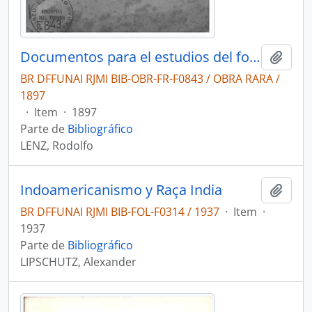
Documentos para el estudios del folklore araucano en dialecto pehuenche chileno
Adici
BR DFFUNAI RJMI BIB-OBR-FR-F0843 / OBRA RARA /
1897
·
Item
·
1897
Parte de
Bibliográfico
LENZ, Rodolfo
Indoamericanismo y Raça India
Adici
BR DFFUNAI RJMI BIB-FOL-F0314 / 1937
·
Item
·
1937
Parte de
Bibliográfico
LIPSCHUTZ, Alexander