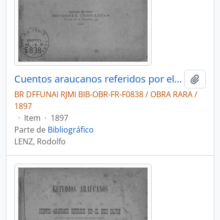
Cuentos araucanos referidos por el indio Calvin (segundo Jara) en dialecto pehuenche chileno. 2. Cuentos míticos
Adici
BR DFFUNAI RJMI BIB-OBR-FR-F0838 / OBRA RARA /
1897
·
Item
·
1897
Parte de
Bibliográfico
LENZ, Rodolfo