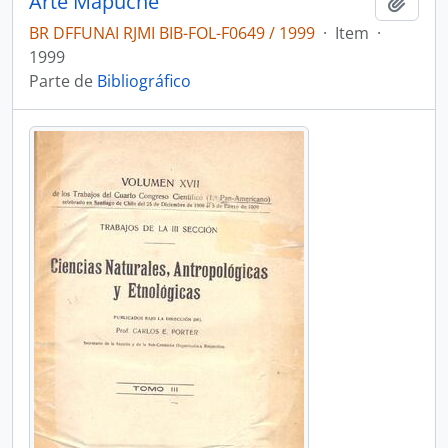
Arte Mapuche
Adici
BR DFFUNAI RJMI BIB-FOL-F0649 / 1999
·
Item
·
1999
Parte de
Bibliográfico