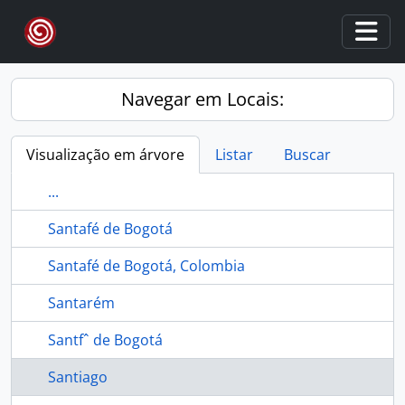
Skip to main content
Togg
Navegar em Locais:
Visualização em árvore
Listar
Buscar
...
Santafé de Bogotá
Santafé de Bogotá, Colombia
Santarém
Santfˆ de Bogotá
Santiago