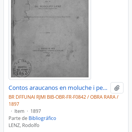
Contos araucanos en moluche i pehuenche chileno: com introducción sobre la poesia araucana.
Adici
BR DFFUNAI RJMI BIB-OBR-FR-F0842 / OBRA RARA /
1897
·
Item
·
1897
Parte de
Bibliográfico
LENZ, Rodolfo