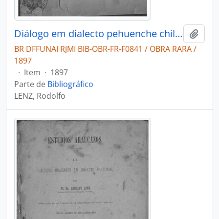
Diálogo em dialecto pehuenche chileno
Adici
BR DFFUNAI RJMI BIB-OBR-FR-F0841 / OBRA RARA /
1897
·
Item
·
1897
Parte de
Bibliográfico
LENZ, Rodolfo