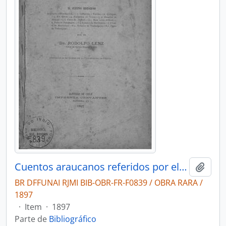
Cuentos araucanos referidos por el indio Calvin (segundo Jara) en dialecto pehuenche chileno. 4. Cuentos históricos
Adici
BR DFFUNAI RJMI BIB-OBR-FR-F0839 / OBRA RARA /
1897
·
Item
·
1897
Parte de
Bibliográfico