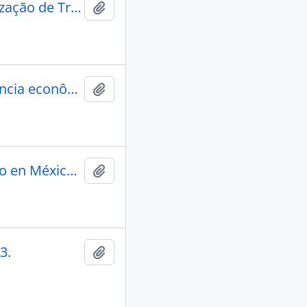
Exposição sobre o Serviço de Proteção sos Ìndios e Localização de Trabalhadores Nacionais: contante do Relatorio do Sr. Ministro. rel. ao anno de 1911.
Adicionar a área de transferência
Magníficos os Resultados obtidos em favor da independência econômica dos índios
Adicionar a área de transferência
México-Veinticinco anos del Instituto Linguistica de Verano en México-1935-1960
Adicionar a área de transferência
3.
Adicionar a área de transferência