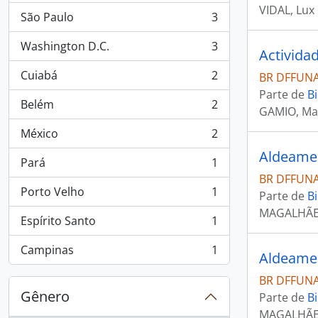
VIDAL, Lux 
São Paulo
3
, 3 resultados
Washington D.C.
3
, 3 resultados
Cuiabá
2
BR DFFUNAI
, 2 resultados
Parte de
Bi
Belém
2
GAMIO, Ma
, 2 resultados
México
2
, 2 resultados
Aldeamen
Pará
1
, 1 resultados
BR DFFUNAI
Porto Velho
1
Parte de
Bi
, 1 resultados
MAGALHÃES
Espírito Santo
1
, 1 resultados
Campinas
1
Aldeamen
, 1 resultados
BR DFFUNAI
Gênero
Parte de
Bi
MAGALHÃES