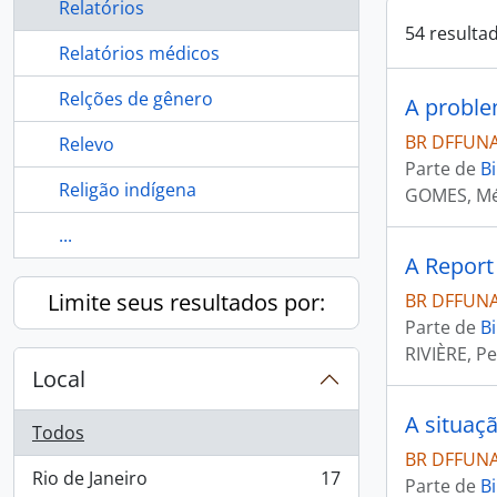
Relatórios
54 resulta
Relatórios médicos
Relções de gênero
BR DFFUNAI
Relevo
Parte de
Bi
Religão indígena
GOMES, Mé
...
A Report
Limite seus resultados por:
BR DFFUNAI
Parte de
Bi
RIVIÈRE, P
Local
Todos
BR DFFUNAI
Rio de Janeiro
17
Parte de
Bi
, 17 resultados