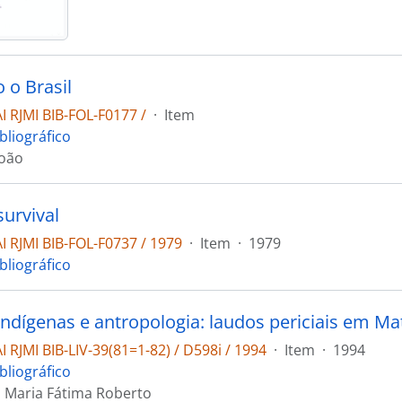
 o Brasil
 RJMI BIB-FOL-F0177 /
·
Item
bliográfico
João
survival
 RJMI BIB-FOL-F0737 / 1979
·
Item
·
1979
bliográfico
 indígenas e antropologia: laudos periciais em M
 RJMI BIB-LIV-39(81=1-82) / D598i / 1994
·
Item
·
1994
bliográfico
Maria Fátima Roberto