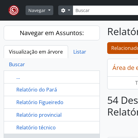
Skip to main content
Buscar
Opções de busca
Navegar
Relató
Navegar em Assuntos:
Relacionado
Visualização em árvore
Listar
Buscar
Área de 
...
T
Relatório do Pará
54 Des
Relatório Figueiredo
Relató
Relatório provincial
Relatório técnico