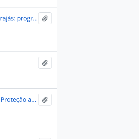
Área Parakanã: recomendações impacto Projeto Ferro-Carajás: programação atividades - 1984.
Adicionar a área de transferência
Adicionar a área de transferência
Atividades científicas da Secção de estudos do Serviço de Proteção aos Índios
Adicionar a área de transferência