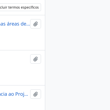
cluir termos específicos
A problemática indígena no Maranhão, especificamente nas áreas de influência imediata na Ferrovia Carajás: Reserva Turiaçu, Reserva Caru e Reserva Pindaré.
Adicionar a área de transferência
Adicionar a área de transferência
A situação atual dos índios Xikrin do Bacajá-Pará: assistência ao Projeto de Apoio Ferro-Carajás.
Adicionar a área de transferência