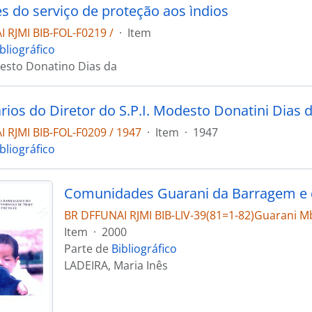
es do serviço de proteção aos ìndios
 RJMI BIB-FOL-F0219 /
·
Item
bliográfico
esto Donatino Dias da
ios do Diretor do S.P.I. Modesto Donatini Dias 
 RJMI BIB-FOL-F0209 / 1947
·
Item
·
1947
bliográfico
BR DFFUNAI RJMI BIB-LIV-39(81=1-82)Guarani Mb
Item
·
2000
Parte de
Bibliográfico
LADEIRA, Maria Inês