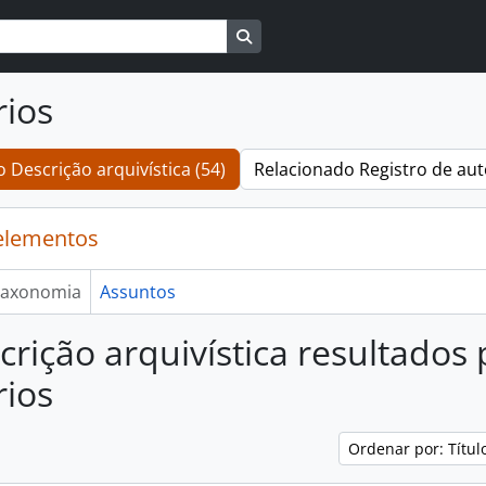
Busque na página de navegaçã
rios
 Descrição arquivística (54)
Relacionado Registro de aut
elementos
axonomia
Assuntos
crição arquivística resultados
rios
Ordenar por: Títu