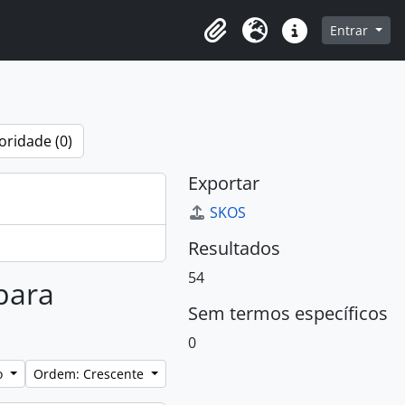
o
Entrar
Área de Transferência
Idioma
Atalhos
oridade (0)
Exportar
SKOS
Resultados
54
 para
Sem termos específicos
0
lo
Ordem: Crescente