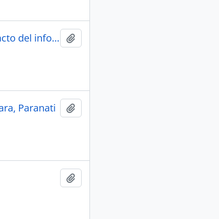
Actividades del Instituto Indigenista Interamericano. Extracto del informe. 1944: versiones en espanol , ingles y portugues.
Adicionar a área de transferência
ra, Paranati
Adicionar a área de transferência
Adicionar a área de transferência