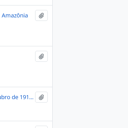
da Amazônia
Adicionar a área de transferência
Adicionar a área de transferência
Exposição apresentada com o Officio n. 525 de 13 de outubro de 1913: ao Sr. Ministro da Agricultura, Industria e Commercio pela Diretoria do Serviço de Proteção aos Índios e Localização dos Trabalhadores Nacionáes sobre o Alcance econômico dos trabalhos para 1914.
Adicionar a área de transferência