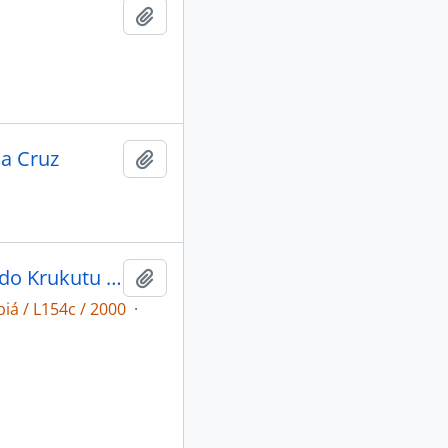
Adicionar a área de transferência
da Cruz
Adicionar a área de transferência
Comunidades Guarani da Barragem e do Krukutu e a linha de transmissão de 750 KV Itaberá-Tijuco Preto III: relatório de interferências.
Adicionar a área de transferência
iá / L154c / 2000
·