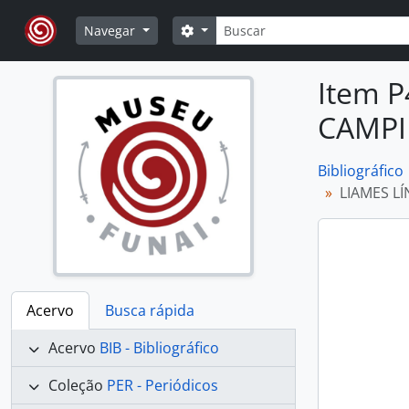
Skip to main content
Buscar
Opções de busca
Navegar
Item 
CAMPIN
Bibliográfico
LIAMES L
Acervo
Busca rápida
Acervo
BIB - Bibliográfico
Coleção
PER - Periódicos