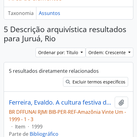
Taxonomia
Assuntos
5 Descrição arquivística resultados
para Juruá, Rio
Ordenar por: Título
Ordem: Crescente
5 resultados diretamente relacionados
Excluir termos específicos
Ferreira, Evaldo. A cultura festiva dos índios Deni [Amazônia Vinte Um]
Adici
BR DFFUNAI RJMI BIB-PER-REF-Amazônia Vinte Um -
1999 - 1 - 3
·
Item
·
1999
Parte de
Bibliográfico