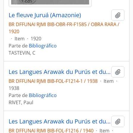
Le fleuve Juruá (Amazonie)
Adici
BR DFFUNAI RJMI BIB-OBR-FR-F1585 / OBRA RARA /
1920
·
Item
·
1920
Parte de
Bibliográfico
TASTEVIN, C
Les Langues Arawak du Purús et du Juruá: (groupe Arauá) (suite).
Adici
BR DFFUNAI RJMI BIB-FOL-F1214-1 / 1938
·
Item
·
1938
Parte de
Bibliográfico
RIVET, Paul
Les Langues Arawak du Purús et du Juruá: (groupe Arauá) (suite).
Adici
BR DFFUNAI RJMI BIB-FOL-F1216 / 1940
·
Item
·