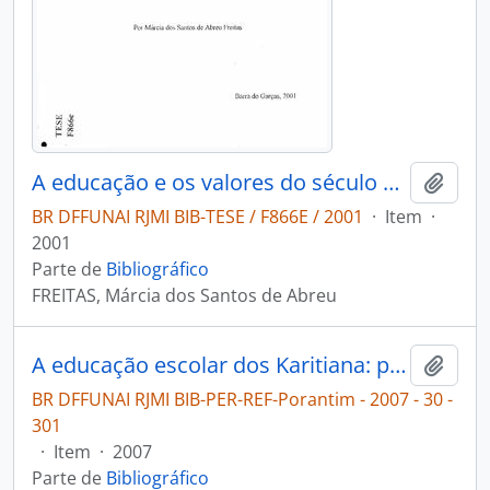
A educação e os valores do século XXI: escola um novo desafio para a comunidade de Umirãtãwawe
Adici
BR DFFUNAI RJMI BIB-TESE / F866E / 2001
·
Item
·
2001
Parte de
Bibliográfico
FREITAS, Márcia dos Santos de Abreu
A educação escolar dos Karitiana: professores indígenas utilizam a escola como espaço de aperndizado e valorização de sua cultura [Porantim]
Adici
BR DFFUNAI RJMI BIB-PER-REF-Porantim - 2007 - 30 -
301
·
Item
·
2007
Parte de
Bibliográfico