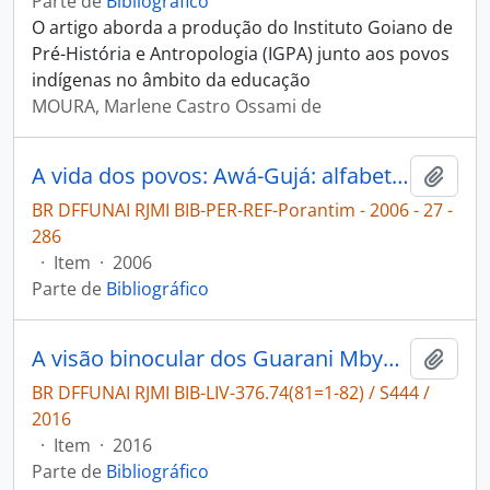
Parte de
Bibliográfico
O artigo aborda a produção do Instituto Goiano de
Pré-História e Antropologia (IGPA) junto aos povos
indígenas no âmbito da educação
MOURA, Marlene Castro Ossami de
A vida dos povos: Awá-Gujá: alfabetização na prática [Porantim]
Adici
BR DFFUNAI RJMI BIB-PER-REF-Porantim - 2006 - 27 -
286
·
Item
·
2006
Parte de
Bibliográfico
A visão binocular dos Guarani Mbya: ortóptica, oralidade e letramento.
Adici
BR DFFUNAI RJMI BIB-LIV-376.74(81=1-82) / S444 /
2016
·
Item
·
2016
Parte de
Bibliográfico