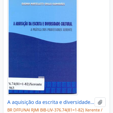
A aquisição da escrita e diversidade cultural: a prática dos professores Xerente
Adici
BR DFFUNAI RJMI BIB-LIV-376.74(81=1-82) Xerente /