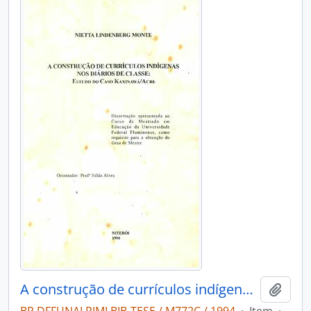
A construção de currículos indígenas nos diários de classe: estudo do caso Kaxinawá/Aere
Adici