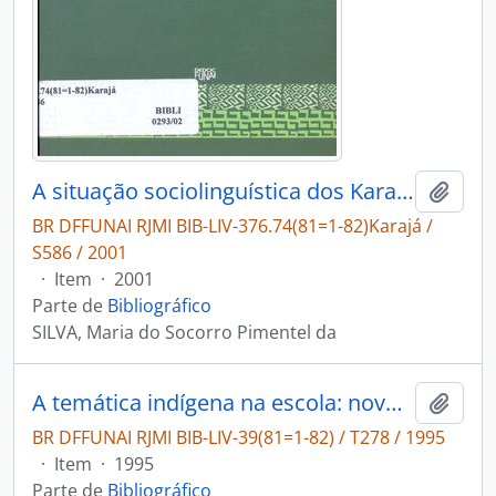
A situação sociolinguística dos Karajá de Santa Isabel do Morro e Fontoura
Adici
BR DFFUNAI RJMI BIB-LIV-376.74(81=1-82)Karajá /
S586 / 2001
·
Item
·
2001
Parte de
Bibliográfico
SILVA, Maria do Socorro Pimentel da
A temática indígena na escola: novos subsídios para professores de 1. e 2. graus
Adici
BR DFFUNAI RJMI BIB-LIV-39(81=1-82) / T278 / 1995
·
Item
·
1995
Parte de
Bibliográfico