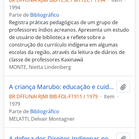
BR DFFUNAI RJMI BIB-TESE / M772C / 1994
·
Item
·
1994
Parte de
Bibliográfico
Registra práticas pedagógicas de um grupo de
professores índios acreanos. Apresenta um estudo
de usuário de biblioteca e reflete sobre a
construção do curriículo indígena em algumas
escolas da região, através da leitura de diários de
classe de professores Kaxinawá
MONTE, Nietta Lindenberg
A criança Marubo: educação e cuidados.
Adici
BR DFFUNAI RJMI BIB-FOL-F1911 / 1979
·
Item
·
1979
Parte de
Bibliográfico
MELATTI, Delvair Montagner
A defesa dos Direitos Indígenas no Judiciário: ações propostas pelo Núcleo de Direitos Indígenas.
Adici