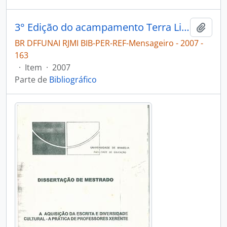
3° Edição do acampamento Terra Livre [Mensageiro]
Adici
BR DFFUNAI RJMI BIB-PER-REF-Mensageiro - 2007 -
163
·
Item
·
2007
Parte de
Bibliográfico