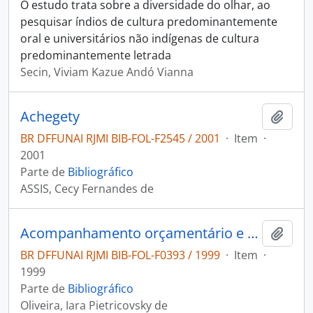
O estudo trata sobre a diversidade do olhar, ao
pesquisar índios de cultura predominantemente
oral e universitários não indígenas de cultura
predominantemente letrada
Secin, Viviam Kazue Andó Vianna
Achegety
Adici
BR DFFUNAI RJMI BIB-FOL-F2545 / 2001
·
Item
·
2001
Parte de
Bibliográfico
ASSIS, Cecy Fernandes de
Acompanhamento orçamentário e avaliação da ação do governo para as populações indígenas
Adici
BR DFFUNAI RJMI BIB-FOL-F0393 / 1999
·
Item
·
1999
Parte de
Bibliográfico
Oliveira, Iara Pietricovsky de