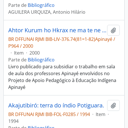
Parte de
Bibliográfico
AGUILERA URQUIZA, Antonio Hilário
Ahtor Kurum ho Hkrax ne ma te ne Xore Kamã Hatuj
Adici
BR DFFUNAI RJMI BIB-LIV-376.74(81=1-82)Apinayé /
P964 / 2000
·
Item
·
2000
Parte de
Bibliográfico
Livro publicado para subsidiar o trabalho em sala
de aula dos professores Apinayé envolvidos no
Projeto de Apoio Pedagógico à Educação Indígena
Apinayé
Akajutibiró: terra do índio Potiguara.
Adici
BR DFFUNAI RJMI BIB-FOL-F0285 / 1994
·
Item
·
1994