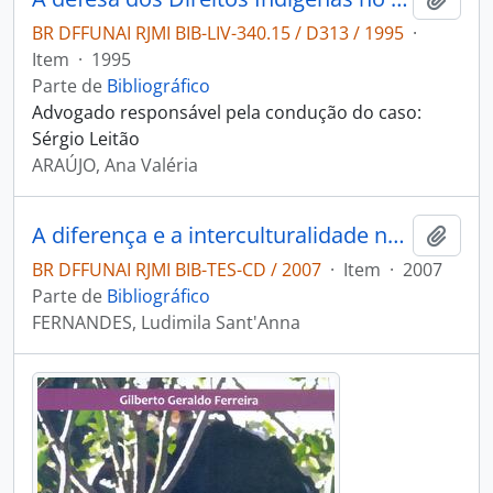
BR DFFUNAI RJMI BIB-LIV-340.15 / D313 / 1995
·
Item
·
1995
Parte de
Bibliográfico
Advogado responsável pela condução do caso:
Sérgio Leitão
ARAÚJO, Ana Valéria
A diferença e a interculturalidade no currículo de formação de professores indígenas: o caso do Acre
Adici
BR DFFUNAI RJMI BIB-TES-CD / 2007
·
Item
·
2007
Parte de
Bibliográfico
FERNANDES, Ludimila Sant'Anna