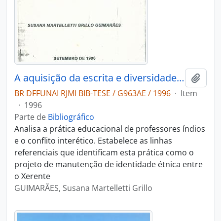
A aquisição da escrita e diversidade cultural: a prática dos professores Xerente
Adici
BR DFFUNAI RJMI BIB-TESE / G963AE / 1996
·
Item
·
1996
Parte de
Bibliográfico
Analisa a prática educacional de professores índios
e o conflito interético. Estabelece as linhas
referenciais que identificam esta prática como o
projeto de manutenção de identidade étnica entre
o Xerente
GUIMARÃES, Susana Martelletti Grillo