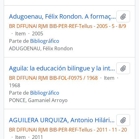
Adugoenau, Félix Rondon. A formação do professor indígena [Tellus]
Adici
BR DFFUNAI RJMI BIB-PER-REF-Tellus - 2005 - 5 - 8/9
·
Item
·
2005
Parte de
Bibliográfico
ADUGOENAU, Félix Rondon
Aguila: la educación bilingue y la integracion socio-economica del aborigen de la selva.
Adici
BR DFFUNAI RJMI BIB-FOL-F0975 / 1968
·
Item
·
1968
Parte de
Bibliográfico
PONCE, Gamaniel Arroyo
AGUILERA URQUIZA, Antonio Hilário; NASCIMENTO, Adir Casaro; ESPÍNDOLA, Michely Aline Jorge. Jovens indígenas e o ensino superior em Mato Grosso do Sul desafios e perspectivas na busca por autonomia e respeito à diversidade [Tellus]
Adici
BR DFFUNAI RJMI BIB-PER-REF-Tellus - 2011 - 11 - 20
·
Item
·
2011