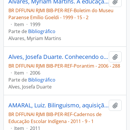
Alvares, Myriam Martins. A educação indígena na escola e a domesticação indígena da escola [Boletim do Museu Paraense Emílio Goeldi]
Adici
BR DFFUNAI RJMI BIB-PER-REF-Boletim do Museu
Paraense Emílio Goeldi - 1999 - 15 - 2
·
Item
·
1999
Parte de
Bibliográfico
Alvares, Myriam Martins
Alves, Josefa Duarte. Conhecendo os Suruahã [Porantim]
Adici
BR DFFUNAI RJMI BIB-PER-REF-Porantim - 2006 - 288
·
Item
·
2006
Parte de
Bibliográfico
Alves, Josefa Duarte
AMARAL, Luiz. Bilinguismo, aquisição, letramento e o ensino de múltiplas línguas em escolas indígenas no Brasil [Cadernos de Educação Escolar Indígena]
Adici
BR DFFUNAI RJMI BIB-PER-REF-Cadernos de
Educação Escolar Indígena - 2011 - 9 - 1
·
Item
·
2011