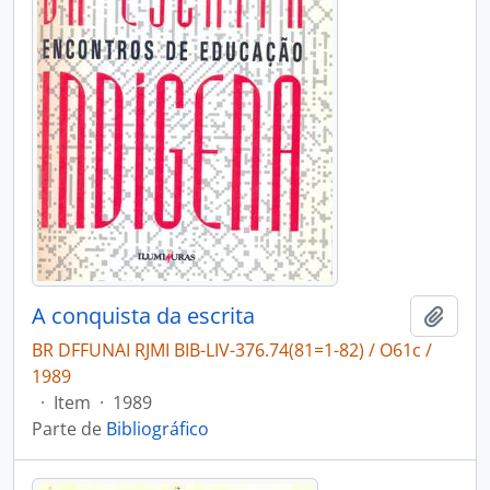
A conquista da escrita
Adici
BR DFFUNAI RJMI BIB-LIV-376.74(81=1-82) / O61c /
1989
·
Item
·
1989
Parte de
Bibliográfico