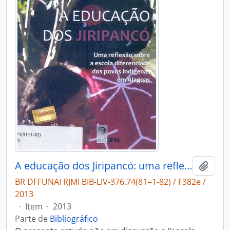
A educação dos Jiripancó: uma reflexão sobre a escola diferenciada dos povos indígenas em Alagoas.
Adici
BR DFFUNAI RJMI BIB-LIV-376.74(81=1-82) / F382e /
2013
·
Item
·
2013
Parte de
Bibliográfico