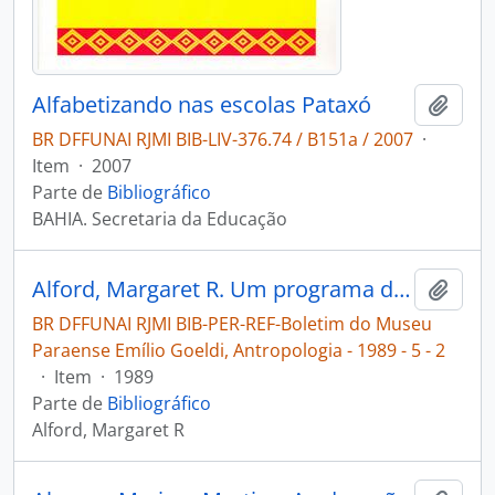
Alfabetizando nas escolas Pataxó
Adici
BR DFFUNAI RJMI BIB-LIV-376.74 / B151a / 2007
·
Item
·
2007
Parte de
Bibliográfico
BAHIA. Secretaria da Educação
Alford, Margaret R. Um programa de ensino bilingüe culturamente relevante para o Karajá [Boletim do Museu Paraense Emílio Goeldi, Antropologia]
Adici
BR DFFUNAI RJMI BIB-PER-REF-Boletim do Museu
Paraense Emílio Goeldi, Antropologia - 1989 - 5 - 2
·
Item
·
1989
Parte de
Bibliográfico
Alford, Margaret R