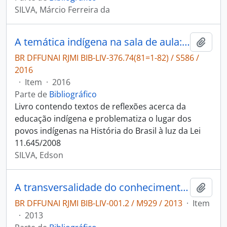
SILVA, Márcio Ferreira da
A temática indígena na sala de aula: reflexões para o ensino a partir da Lei 11.645/2008.
Adici
BR DFFUNAI RJMI BIB-LIV-376.74(81=1-82) / S586 /
2016
·
Item
·
2016
Parte de
Bibliográfico
Livro contendo textos de reflexões acerca da
educação indígena e problematiza o lugar dos
povos indígenas na História do Brasil à luz da Lei
11.645/2008
SILVA, Edson
A transversalidade do conhecimento científico
Adici
BR DFFUNAI RJMI BIB-LIV-001.2 / M929 / 2013
·
Item
·
2013