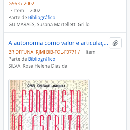
G963 / 2002
·
Item
·
2002
Parte de
Bibliográfico
GUIMARÃES, Susana Martelletti Grillo
A autonomia como valor e articulação de possibilidades: o movimento dos professores indígenas do Amazonas, de Roraima e do Acre e a construção de uma política de educação escolar indígena.
Adici
BR DFFUNAI RJMI BIB-FOL-F0771 /
·
Item
Parte de
Bibliográfico
SILVA, Rosa Helena Dias da