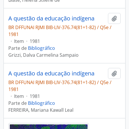
Biase, Helena Stilene de
A questão da educação indígena
Adici
BR DFFUNAI RJMI BIB-LIV-376.74(81=1-82) / Q5e /
1981
·
Item
·
1981
Parte de
Bibliográfico
Grizzi, Dalva Carmelina Sampaio
A questão da educação indígena
Adici
BR DFFUNAI RJMI BIB-LIV-376.74(81=1-82) / Q5e /
1981
·
Item
·
1981
Parte de
Bibliográfico
FERREIRA, Mariana Kawall Leal