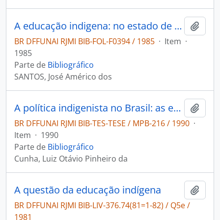
A educação indigena: no estado de Rondonia.
Adici
BR DFFUNAI RJMI BIB-FOL-F0394 / 1985
·
Item
·
1985
Parte de
Bibliográfico
SANTOS, José Américo dos
A política indigenista no Brasil: as escolas mantidas pela FUNAI
Adici
BR DFFUNAI RJMI BIB-TES-TESE / MPB-216 / 1990
·
Item
·
1990
Parte de
Bibliográfico
Cunha, Luiz Otávio Pinheiro da
A questão da educação indígena
Adici
BR DFFUNAI RJMI BIB-LIV-376.74(81=1-82) / Q5e /
1981