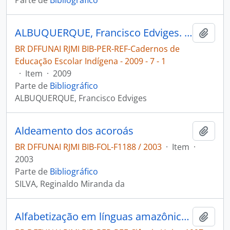
Parte de
Bibliográfico
ALBUQUERQUE, Francisco Edviges. Reflexões preliminares sobre a aquisição da escrita alfabética Apinayé [Cadernos de Educação Escolar Indígena]
Adici
BR DFFUNAI RJMI BIB-PER-REF-Cadernos de
Educação Escolar Indígena - 2009 - 7 - 1
·
Item
·
2009
Parte de
Bibliográfico
ALBUQUERQUE, Francisco Edviges
Aldeamento dos acoroás
Adici
BR DFFUNAI RJMI BIB-FOL-F1188 / 2003
·
Item
·
2003
Parte de
Bibliográfico
SILVA, Reginaldo Miranda da
Alfabetização em línguas amazônicas [Ciência Hoje]
Adici