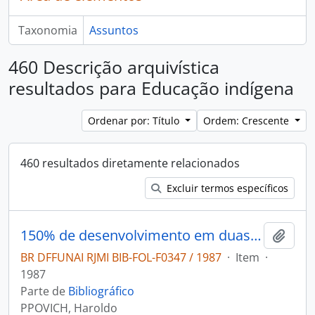
Taxonomia
Assuntos
460 Descrição arquivística
resultados para Educação indígena
Ordenar por: Título
Ordem: Crescente
460 resultados diretamente relacionados
Excluir termos específicos
150% de desenvolvimento em duas culturas: em comunicação oral e escrita e em dois hemisférios do cérebro.
Adici
BR DFFUNAI RJMI BIB-FOL-F0347 / 1987
·
Item
·
1987
Parte de
Bibliográfico
PPOVICH, Haroldo