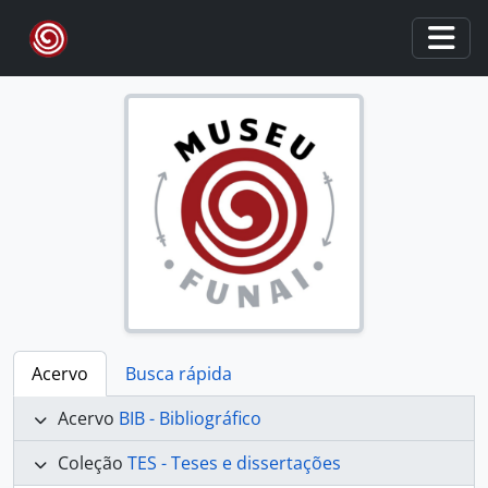
Skip to main content
Togg
Acervo
Busca rápida
Acervo
BIB - Bibliográfico
Coleção
TES - Teses e dissertações