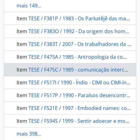
mais 149...
Item
TESE / F381P / 1983 - Os Parkatêjê das matas dos tocantins: a epopéia de um líder Timbira
Item
TESE / F383O / 1992 - Da origem dos homens à conquista da escrita: um estudo sobre povos indígenas e educação escolar no Brasil
Item
TESE / F383T / 2007 - Os trabalhadores da comissão rondon: violência esquecimento e silêncio nos caminhos do telégrafo (1907-1915)
Item
TESE / F475A / 1985 - Antropologia da comunicação aplicada à educação sanitária entre os Nambique do Vale Guaporé
Item
TESE / F475C / 1989 - comunicação intercultural em saúde: subsídios para uma ação social em educação indígena
Item
TESE / F517I / 1990 - Índio - CIMI ou CIMI-índio?: a razão crítica de uma "nova" perspectiva interétnica e missionária
Item
TESE / F517P / 1990 - Paraísos desencontrados: a ação missionária indigenista e a proposta do CIMI
Item
TESE / F521E / 1997 - Embodied names: construing Nambiquara personhood through naming practices
Item
TESE / F594S / 1999 - Sentir adoecer e morrer: sensibilidade e devoção no discurso missionário jesuítico do século XVII
mais 398...