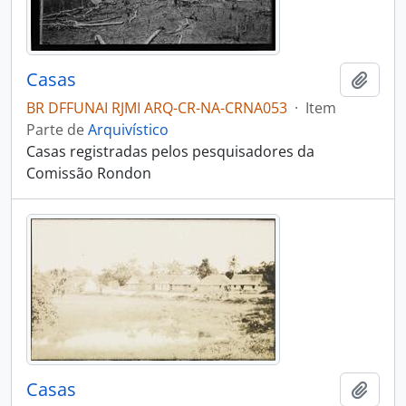
Casas
Adici
BR DFFUNAI RJMI ARQ-CR-NA-CRNA053
·
Item
Parte de
Arquivístico
Casas registradas pelos pesquisadores da
Comissão Rondon
Casas
Adici