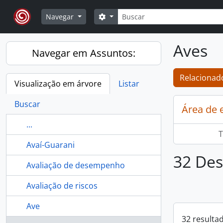
Skip to main content
Buscar
Opções de busca
Navegar
Aves
Navegar em Assuntos:
Relacionado
Visualização em árvore
Listar
Buscar
Área de 
...
T
Avaí-Guarani
32 Des
Avaliação de desempenho
Avaliação de riscos
Ave
32 resulta