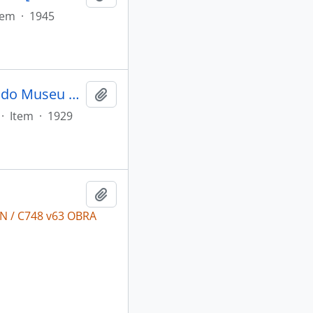
tem
·
1945
GARCIA, Rodolfo. Nomes de aves em lingua tupi [Boletim do Museu Nacional]
Adicionar a área de transferência
·
Item
·
1929
Adicionar a área de transferência
N / C748 v63 OBRA