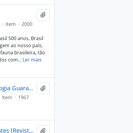
Adicionar a área de transferência
·
Item
·
2000
sil 500 anos, Brasil
gem ao nosso país,
auna brasileira, tão
ntos com
…
Ler mais
Cadogan, León. Chono Kybwyrá,; aves y almas en la mitologia Guarani [Revista de Antropologia]
Adicionar a área de transferência
Item
·
1967
COUTO, Carlos de Paula. Quando as galinhas criarem dentes [Revista do Museu Nacional]
Adicionar a área de transferência