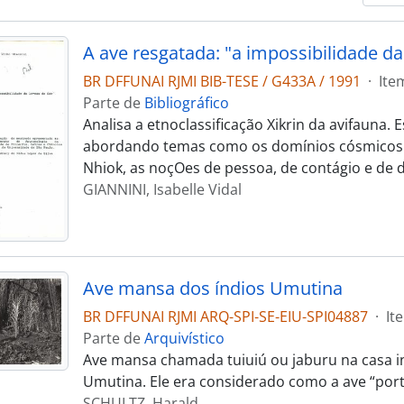
BR DFFUNAI RJMI BIB-TESE / G433A / 1991
·
Ite
Parte de
Bibliográfico
Analisa a etnoclassificação Xikrin da avifauna.
abordando temas como os domínios cósmicos 
Nhiok, as noçOes de pessoa, de contágio e de 
GIANNINI, Isabelle Vidal
Ave mansa dos índios Umutina
BR DFFUNAI RJMI ARQ-SPI-SE-EIU-SPI04887
·
It
Parte de
Arquivístico
Ave mansa chamada tuiuiú ou jaburu na casa i
Umutina. Ele era considerado como a ave “por
SCHULTZ, Harald