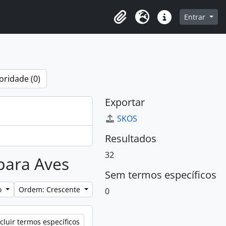
o
Entrar
Área de Transferência
Idioma
Atalhos
oridade (0)
Exportar
SKOS
Resultados
32
 para Aves
Sem termos específicos
lo
Ordem: Crescente
0
cluir termos específicos