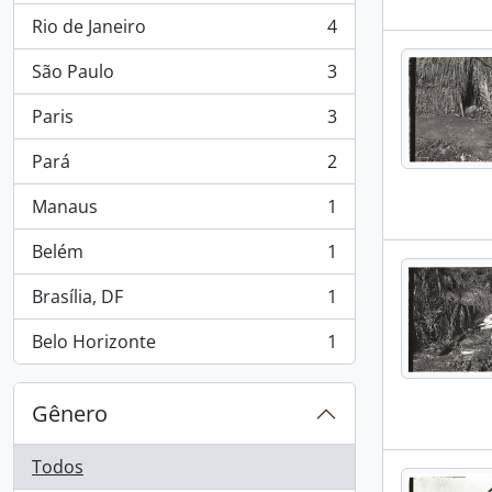
Rio de Janeiro
4
, 4 resultados
São Paulo
3
, 3 resultados
Paris
3
, 3 resultados
Pará
2
, 2 resultados
Manaus
1
, 1 resultados
Belém
1
, 1 resultados
Brasília, DF
1
, 1 resultados
Belo Horizonte
1
, 1 resultados
Gênero
Todos