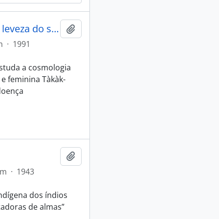
A ave resgatada: "a impossibilidade da leveza do ser"
Adicionar a área de transferência
m
·
1991
 Estuda a cosmologia
e feminina Tàkàk-
doença
Adicionar a área de transferência
em
·
1943
ndígena dos índios
tadoras de almas”