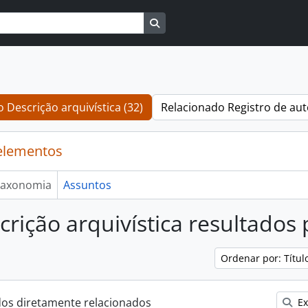
Busque na página de navegaçã
 Descrição arquivística (32)
Relacionado Registro de aut
elementos
axonomia
Assuntos
crição arquivística resultados
Ordenar por: Títu
dos diretamente relacionados
Ex