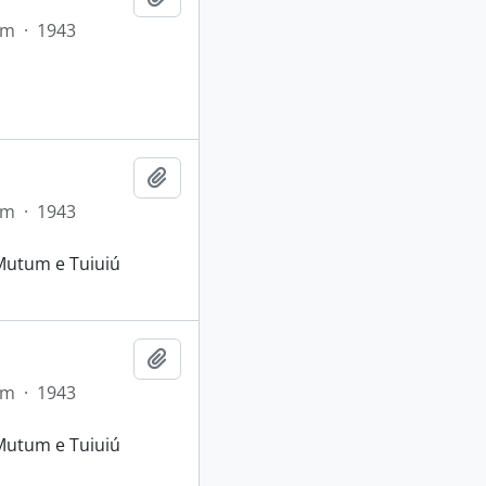
em
·
1943
Adicionar a área de transferência
em
·
1943
Mutum e Tuiuiú
Adicionar a área de transferência
em
·
1943
Mutum e Tuiuiú