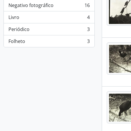
Negativo fotográfico
16
, 16 resultados
Livro
4
, 4 resultados
Periódico
3
, 3 resultados
Folheto
3
, 3 resultados