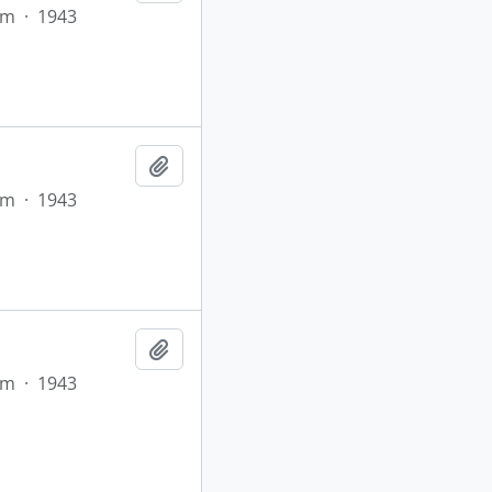
em
·
1943
Adicionar a área de transferência
em
·
1943
Adicionar a área de transferência
em
·
1943