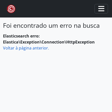
Skip to main content
Togg
Foi encontrado um erro na busca
Elasticsearch erro:
Elastica\Exception\Connection\HttpException
Voltar à página anterior.