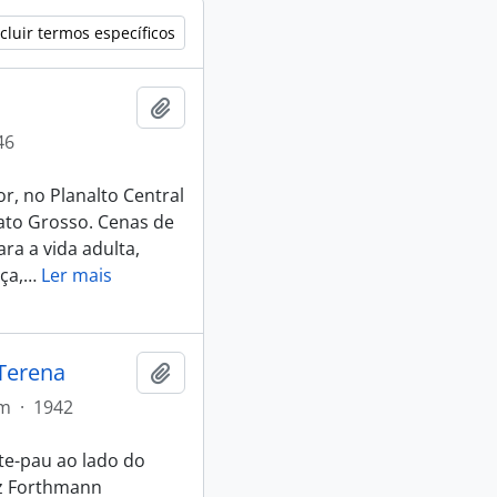
cluir termos específicos
Adicionar a área de transferência
46
r, no Planalto Central
Mato Grosso. Cenas de
ra a vida adulta,
ça,
…
Ler mais
Terena
Adicionar a área de transferência
em
·
1942
e-pau ao lado do
nz Forthmann