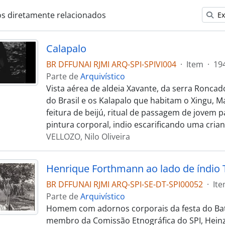
os diretamente relacionados
Ex
Calapalo
BR DFFUNAI RJMI ARQ-SPI-SPIVI004
·
Item
·
19
Parte de
Arquivístico
Vista aérea de aldeia Xavante, da serra Roncado
do Brasil e os Kalapalo que habitam o Xingu, 
feitura de beijú, ritual de passagem de jovem pa
pintura corporal, indio escarificando uma crian
VELLOZO, Nilo Oliveira
Henrique Forthmann ao lado de índio 
BR DFFUNAI RJMI ARQ-SPI-SE-DT-SPI00052
·
It
Parte de
Arquivístico
Homem com adornos corporais da festa do Bat
membro da Comissão Etnográfica do SPI, Hei