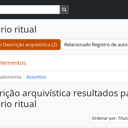
Busque na página de navegaçã
io ritual
 Descrição arquivística (2)
Relacionado Registro de auto
elementos
axonomia
Assuntos
rição arquivística resultados p
io ritual
Ordenar por: Títu