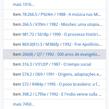
mais 1016...
Item
78:266.5 / P924m / 1988 - A música nas Missões jesuíticas nos séculos XVII e XVIII
Item
266.5 / K39m / 1982 - Missões: uma utopia política.
Item
981.72 / S618p / 1990 - O processo histórico de Mato Grosso
Item
869.0(81)-3 / M386fp / 1992 - Frei Apolônio: um romance do Brasil.
Item
266(8) / Q7 / 1992 - 500 anos de evangelização da América Latina
Item
316.3 / V312tP / 1987 - O tempo social
Item
574.2 / O69 / 1991 - Origens, adaptações e diversidade biológica do homem nativo da Amazônia
Item
572 / R484p / 1995 - O povo brasileiro: a formação e o sentido do Brasil.
Item
398.2 / L795e / 1992 - E l'indio venne sulla terra
mais 7450...