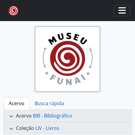
Skip to main content
Togg
Acervo
Busca rápida
Acervo
BIB - Bibliográfico
Coleção
LIV - Livros