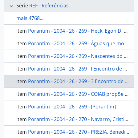
Série
REF - Referências
mais 4768...
Item
Porantim - 2004 - 26 - 269 - Heck, Egon D. Celebrando a vida, a luta e a missão: 100 anos do padre João Dornstauder [Porantim]
Item
Porantim - 2004 - 26 - 269 - Águas que movimentam o povo: num mundo onde tudo é comercializado a população luta pela água como bem público e patrimônio dos povos [Porantim]
Item
Porantim - 2004 - 26 - 269 - Nascentes do rio Xingu exigem mobilização de todos [Porantim]
Item
Porantim - 2004 - 26 - 269 - I Encontro de professores indígenas da região MT, AC e RO [Porantim]
Item
Porantim - 2004 - 26 - 269 - 3 Encontro de Mulheres Indígenas de Mato Grosso [Porantim]
Item
Porantim - 2004 - 26 - 269 - COIAB propõe medidas para reverter a situação dos direitos indigenas [Porantim]
Item
Porantim - 2004 - 26 - 269 - [Porantim]
Item
Porantim - 2004 - 26 - 270 - Navarro, Cristiano. ... E lá se vão as últimas bandeiras [Porantim]
Item
Porantim - 2004 - 26 - 270 - PREZIA, Benedito. Indígenas de São Paulo em encontro de formação [Porantim]