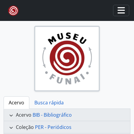
Skip to main content
Togg
Acervo
Busca rápida
Acervo
BIB - Bibliográfico
Coleção
PER - Periódicos